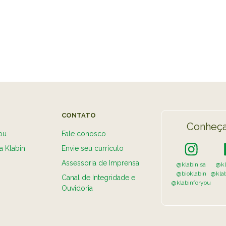
VER A
CONTATO
Conheça
ou
Fale conosco
a Klabin
Envie seu currículo
Assessoria de Imprensa
@klabin.sa
@kl
@bioklabin
@kla
Canal de Integridade e
@klabinforyou
Ouvidoria