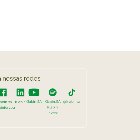
TikTok
 LISTA COMPLETA
 nossas redes
Klabin.SA
Klabin.SA
@klabinsa
abin.sa
Klabin
Klabin
binforyou
Invest