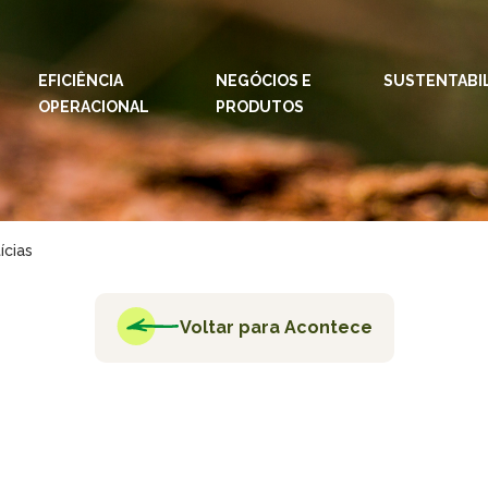
EFICIÊNCIA
NEGÓCIOS E
IDIOMAS:
PT
SUSTENTABI
EN
OPERACIONAL
PRODUTOS
ESPAÇOS KLABIN
Relações com
Klab
Investidores
Klabi
Relatório de
ícias
Blog 
Sustentabilidade
Eukal
Plante com a
Klabin
Voltar para Acontece
Inova
Todas Florestas
Prog
Importam
Parq
Painel ASG
Klabi