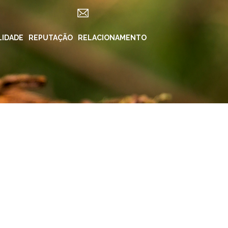
LIDADE
ES
REPUTAÇÃO
RELACIONAMENTO
REDES SOCIAIS
in ForYou
Instagram
Klabin.SA
n Carreiras
Instagram
Klabin
BioKlabin
iner
Instagram Klabin
ForYou
 Klabin
LinkedIn
rama Caiubi
Facebook
ue Ecológico
n
YouTube
Spotify