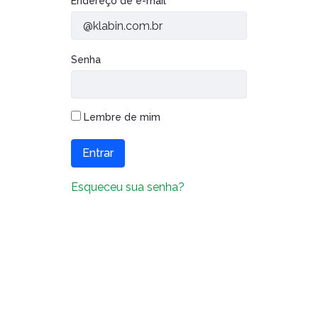
Autenticação
Endereço de e-mail
Caiubi
Parque
Ecológ
Senha
Klabin
VER A LISTA COMPLETA
Lembre de mim
Entrar
Esqueceu sua senha?