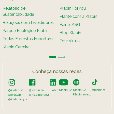
Relatório de
Klabin ForYou
Sustentabilidade
Plante com a Klabin
Relações com Investidores
Painel ASG
Parque Ecológico Klabin
Blog Klabin
Todas Florestas Importam
Tour Virtual
Klabin Carreiras
Conheça nossas redes
Klabin.SA
Klabin.SA
@klabinsa
@klabin.sa
@klabin.sa
Klabin
Klabin Invest
@bioklabin
@klabinforyou
@klabinforyou