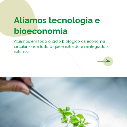
Caiubi
Parque
Aliamos tecnologia e
Ecológ
Klabin
bioeconomia
VER A LISTA COMPLETA
Atuamos em todo o ciclo biológico da economia
circular, onde tudo o que é extraído é reintegrado à
natureza.