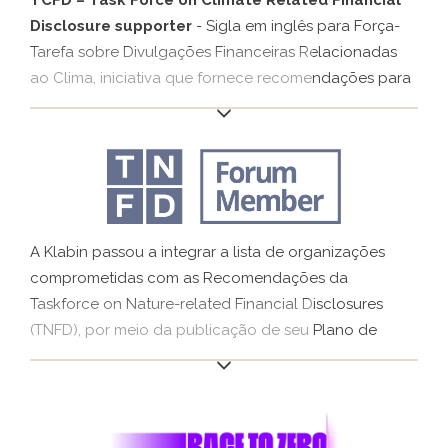
TCFD – Task Force on Climate Related Financial
Disclosure supporter
- Sigla em inglês para Força-
Tarefa sobre Divulgações Financeiras Relacionadas
ao Clima, iniciativa que fornece recomendações para
permitir aos mercados e abordar o impacto financeiro
das mudanças climáticas, ampliando a transparência
sobre os riscos relacionados ao clima e as
oportunidades de promover tomadas de decisão
financeiras mais bem informadas.
A Klabin passou a integrar a lista de organizações
comprometidas com as Recomendações da
Taskforce on Nature-related Financial Disclosures
(TNFD), por meio da publicação de seu Plano de
Transição para a Natureza. A iniciativa reforça a
transparência da Companhia na gestão de
dependências, impactos, riscos e oportunidades
financeiros
ligados à biodiversidade.