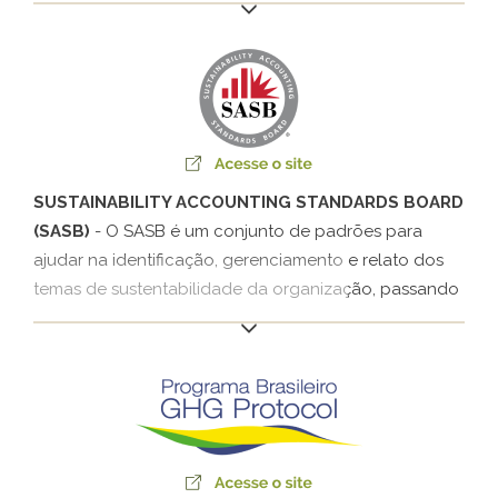
Programa Na Mão Certa da Childhood Brasil e
Instituto Ethos em 2016. É composto por seis
compromissos, que abordam temas de condições de
trabalho de caminhoneiro, campanhas de
sensibilização, apoio de projetos e monitoramento de
práticas.
SUSTAINABILITY ACCOUNTING STANDARDS BOARD
(SASB)
- O SASB é um conjunto de padrões para
ajudar na identificação, gerenciamento e relato dos
temas de sustentabilidade da organização, passando
por questões ambientais, sociais e de governança
que podem impactar seu desempenho financeiro. Seu
público principal são as grandes empresas e os
investidores. Em 2020, a Klabin passou a relatar os
indicadores SASB recomendados para os setores de
embalagem, papel e celulose e florestal.