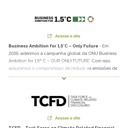
a primeira empresa do setor de papel e celulose da
América Latina a ter as suas metas aprovadas pelo
SBTi.
Business Ambition for 1.5°C – Only Future
- Em
2019, aderimos à campanha global da ONU Business
Ambition for 1.5º C – OUR ONLY FUTURE. Com isso,
assumimos o compromisso de reduzir as emissões de
GEE, contribuindo para conter o aumento da
temperatura do planeta em 1,5º C.