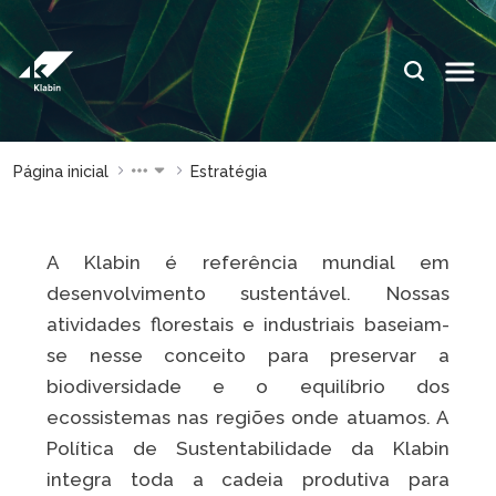
Pular para o Conteúdo principal
IDIOMAS:
PT
EN
ES
ESPAÇOS KLABIN
Página inicial
Estratégia
Relações com
Klabin
Investidores
ForYou
Relatório de
Klabin
A Klabin é referência mundial em
Sustentabilidade
Carreir
desenvolvimento sustentável. Nossas
Plante com a
Blog
atividades florestais e industriais baseiam-
Klabin
Klabin
se nesse conceito para preservar a
Todas Florestas
Eukalin
biodiversidade e o equilíbrio dos
Importam
ecossistemas nas regiões onde atuamos. A
Inova
Painel ASG
Klabin
Política de Sustentabilidade da Klabin
integra toda a cadeia produtiva para
Progr