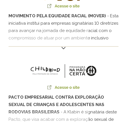
MOVIMENTO PELA EQUIDADE RACIAL (MOVER)
- Esta
iniciativa institui para empresas signatárias 10 diretrizes
para avançar na jornada de equidade racial com o
compromisso de atuar por um ambiente inclusivo
com iniciativas que gerem oportunidades para
profissionais negros por meio de ações de
capacitação e sensibilização, empregabilidade e
promoção de consciência social.
PACTO EMPRESARIAL CONTRA EXPLORAÇÃO
SEXUAL DE CRIANÇAS E ADOLESCENTES NAS
RODOVIAS BRASILEIRAS
- A Klabin é signatária deste
Pacto, que visa acabar com a exploração sexual de
crianças e adolescentes nas estradas, pela adesão ao