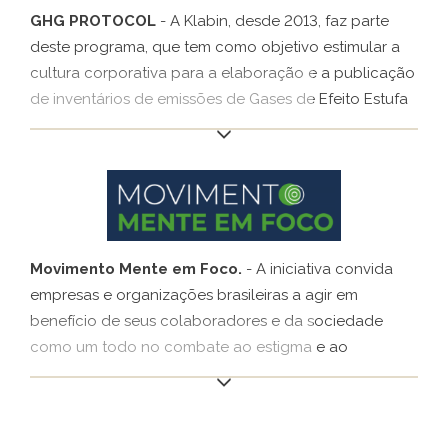
GHG PROTOCOL
- A Klabin, desde 2013, faz parte
deste programa, que tem como objetivo estimular a
cultura corporativa para a elaboração e a publicação
de inventários de emissões de Gases de Efeito Estufa
(GEE), proporcionando aos participantes acesso a
instrumentos e padrões de qualidade internacional.
Originalmente desenvolvido nos Estados Unidos, em
1998, pelo World Resources Institute (WRI), o GHG
Protocol é uma ferramenta utilizada para entender,
quantificar e gerenciar emissões de GEE.
Movimento Mente em Foco.
- A iniciativa convida
empresas e organizações brasileiras a agir em
benefício de seus colaboradores e da sociedade
como um todo no combate ao estigma e ao
preconceito social ao redor da saúde mental. O
Movimento é uma forma de trazer para o centro das
decisões das empresas a pauta da saúde mental,