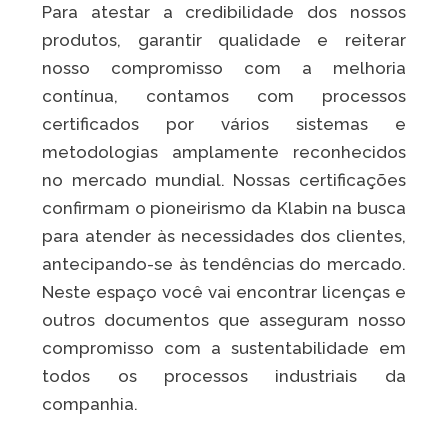
estimular a discussão sobre o tema, estabelecer
Para atestar a credibilidade dos nossos
ações concretas e de suporte aos seus
produtos, garantir qualidade e reiterar
colaboradores e criar um ambiente de trabalho
nosso compromisso com a melhoria
saudável. O objetivo é que a saúde mental seja
contínua, contamos com processos
tratada não apenas como uma medida emergencial,
certificados por vários sistemas e
mas sim como um tema perene e que faça parte da
metodologias amplamente reconhecidos
estratégia de negócio das companhias - um avanço
no mercado mundial. Nossas certificações
no ODS 3 (Saúde e Bem-Estar).
confirmam o pioneirismo da Klabin na busca
para atender às necessidades dos clientes,
antecipando-se às tendências do mercado.
Neste espaço você vai encontrar licenças e
outros documentos que asseguram nosso
compromisso com a sustentabilidade em
todos os processos industriais da
companhia.