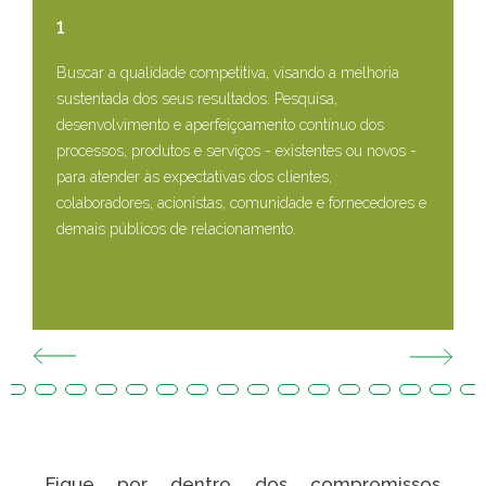
1
Buscar a qualidade competitiva, visando a melhoria
P
sustentada dos seus resultados. Pesquisa,
a
desenvolvimento e aperfeiçoamento contínuo dos
i
processos, produtos e serviços - existentes ou novos -
p
para atender às expectativas dos clientes,
colaboradores, acionistas, comunidade e fornecedores e
demais públicos de relacionamento.
Fique por dentro dos compromissos