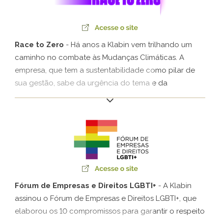
Race to Zero
- Há anos a Klabin vem trilhando um
caminho no combate às Mudanças Climáticas. A
empresa, que tem a sustentabilidade como pilar de
sua gestão, sabe da urgência do tema e da
importância da mobilização de todos para garantir o
futuro do nosso planeta. Junto à Rede Brasil do Pacto
Global da ONU, a Companhia convida empresas e
sociedade a apoiarem a causa da redução das
emissões de gases de efeito estufa com base na
ciência.
Fórum de Empresas e Direitos LGBTI+
- A Klabin
assinou o Fórum de Empresas e Direitos LGBTI+, que
elaborou os 10 compromissos para garantir o respeito