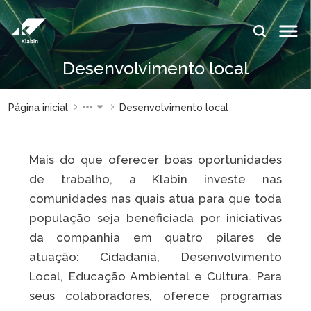
Pular para o Conteúdo principal
IDIOMAS:
Desenvolvimento local
PT
EN
ES
ESPAÇOS KLABIN
Página inicial
Desenvolvimento local
Relações com
Klabin
Investidores
ForYou
Mais do que oferecer boas oportunidades
Relatório de
Klabin
de trabalho, a Klabin investe nas
Sustentabilidade
Carreir
comunidades nas quais atua para que toda
Plante com a
Blog
população seja beneficiada por iniciativas
Klabin
Klabin
da companhia em quatro pilares de
Todas Florestas
Eukalin
atuação: Cidadania, Desenvolvimento
Importam
Inova
Local, Educação Ambiental e Cultura. Para
Painel ASG
Klabin
seus colaboradores, oferece programas
Progr