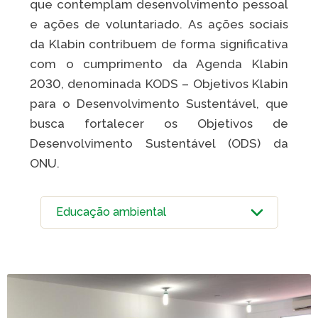
que contemplam desenvolvimento pessoal
Caiubi
e ações de voluntariado. As ações sociais
Parque
da Klabin contribuem de forma significativa
Ecológ
com o cumprimento da Agenda Klabin
Klabin
2030, denominada KODS – Objetivos Klabin
VER A LISTA COMPLETA
para o Desenvolvimento Sustentável, que
busca fortalecer os Objetivos de
Desenvolvimento Sustentável (ODS) da
ONU.