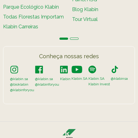
Parque Ecológico Klabin
Blog Klabin
Todas Florestas Importam
Tour Virtual
Klabin Carreiras
Conheça nossas redes
Klabin.SA
Klabin.SA
@klabinsa
@klabin.sa
@klabin.sa
Klabin
Klabin Invest
@bioklabin
@klabinforyou
@klabinforyou