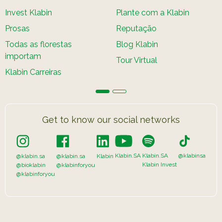
Invest Klabin
Plante com a Klabin
Prosas
Reputação
Todas as florestas
Blog Klabin
importam
Tour Virtual
Klabin Carreiras
Get to know our social networks
Klabin.SA
Klabin.SA
@klabinsa
@klabin.sa
@klabin.sa
Klabin
Klabin Invest
@bioklabin
@klabinforyou
@klabinforyou