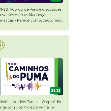
P26, Acordo de Paris e discussões
levantes para as Mudanças
imáticas - Parece complicado, mas
…
25:32
história de dois Pumas - O episódio
nta como os Projetos Puma I e II