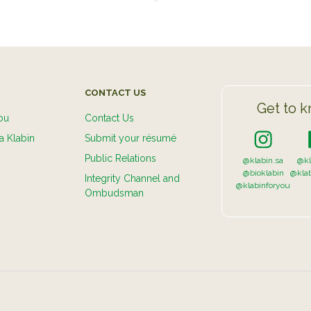
CONTACT US
Get to k
ou
Contact Us
a Klabin
Submit your résumé
Public Relations
@klabin.sa
@kl
@bioklabin
@kla
Integrity Channel and
@klabinforyou
Ombudsman