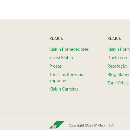
KLABIN
KLABIN
Klabin Fornecedores
Klabin ForY
Invest Klabin
Plante com 
Prosas
Reputação
Todas as florestas
Blog Klabin
importam
Tour Virtual
Klabin Carreiras
Copyright 2026 © Klabin S.A