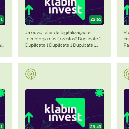
51
22:51
Já ouviu falar de digitalização e
Bl
tecnologia nas florestas? Duplicate 1
im
:
…
Duplicate 1 Duplicate 1 Duplicate 1
…
Pa
51
29:43