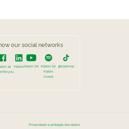
now our social networks
Klabin.SA
Klabin.SA
@klabinsa
abin.sa
Klabin
Klabin
binforyou
Invest
Privacidade e proteção dos dados