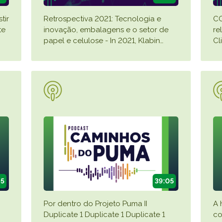
tir
Retrospectiva 2021: Tecnologia e
CO
te
inovação, embalagens e o setor de
re
papel e celulose - In 2021, Klabin
…
Cl
05
39:05
Por dentro do Projeto Puma II
A 
Duplicate 1 Duplicate 1 Duplicate 1
co