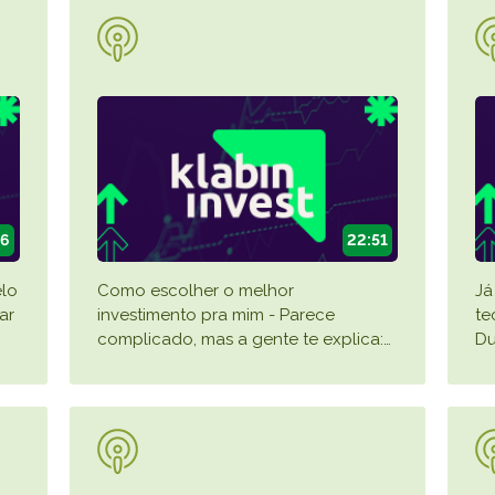
S
26
22:51
elo
Como escolher o melhor
Já
ar
investimento pra mim - Parece
te
complicado, mas a gente te explica:
…
Du