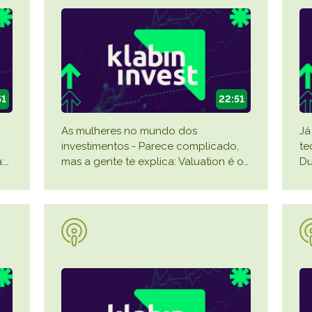
51
22:51
As mulheres no mundo dos
Já
investimentos - Parece complicado,
te
:
…
mas a gente te explica: Valuation é o
…
Du