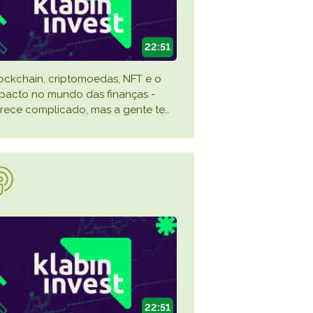
22:51
ockchain, criptomoedas, NFT e o
pacto no mundo das finanças -
rece complicado, mas a gente te
…
22:51