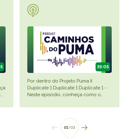
05
39:05
Por dentro do Projeto Puma II
eça
Duplicate 1 Duplicate 1 Duplicate 1 -
e
…
Neste episódio, conheça como o
…
01
/03