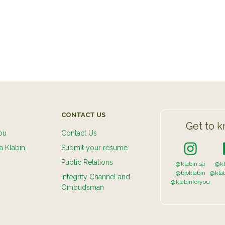
S
CONTACT US
Get to k
ou
Contact Us
a Klabin
Submit your résumé
Public Relations
@klabin.sa
@kl
@bioklabin
@kla
Integrity Channel and
@klabinforyou
Ombudsman