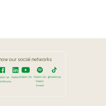
TikTok
EE FULL LIST
now our social networks
Klabin.SA
Klabin.SA
@klabinsa
abin.sa
Klabin
Klabin
binforyou
Invest