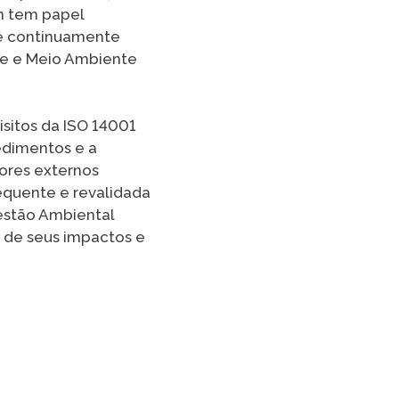
m tem papel
 é continuamente
ade e Meio Ambiente
isitos da ISO 14001
edimentos e a
tores externos
equente e revalidada
estão Ambiental
o de seus impactos e