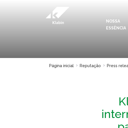
Pular para o Conteúdo principal
NOSSA
ESSÊNCIA
Página inicial
Reputação
Press rele
K
inte
p