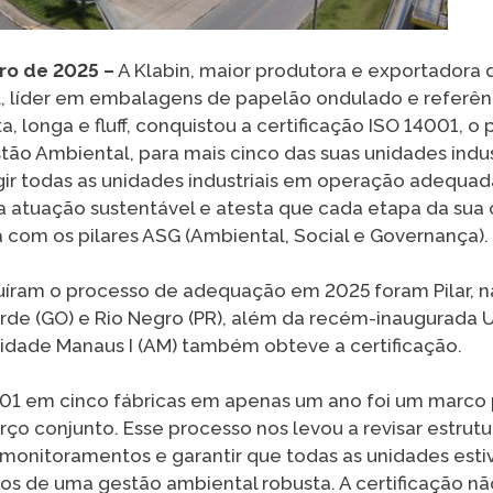
iro de 2025 –
A Klabin, maior produtora e exportadora 
, líder em embalagens de papelão ondulado e referên
a, longa e fluff, conquistou a certificação ISO 14001, o
ão Ambiental, para mais cinco das suas unidades indust
ir todas as unidades industriais em operação adequa
atuação sustentável e atesta que cada etapa da sua 
com os pilares ASG (Ambiental, Social e Governança).
uíram o processo de adequação em 2025 foram Pilar, n
erde (GO) e Rio Negro (PR), além da recém-inaugurada U
unidade Manaus I (AM) também obteve a certificação.
001 em cinco fábricas em apenas um ano foi um marco p
ço conjunto. Esse processo nos levou a revisar estrutu
r monitoramentos e garantir que todas as unidades es
tos de uma gestão ambiental robusta. A certificação n