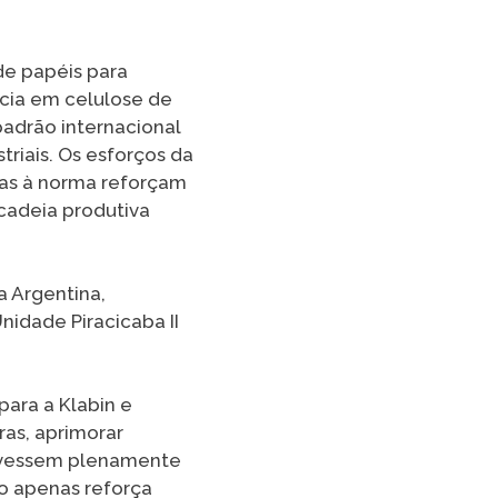
de papéis para
cia em celulose de
 padrão internacional
riais. Os esforços da
das à norma reforçam
cadeia produtiva
a Argentina,
nidade Piracicaba II
ara a Klabin e
ras, aprimorar
tivessem plenamente
ão apenas reforça