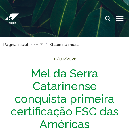
Pular para o Conteúdo principal
IDIOMAS:
PT
EN
ES
ESPAÇOS KLABIN
Página inicial
Klabin na mídia
Relações com
Klabin
Investidores
ForYou
31/01/2026
Mel da Serra
Relatório de
Klabin
Sustentabilidade
Carreir
Catarinense
Plante com a
Blog
Klabin
Klabin
conquista primeira
Todas Florestas
Eukalin
certificação FSC das
Importam
Inova
Painel ASG
Klabin
Américas
Progr