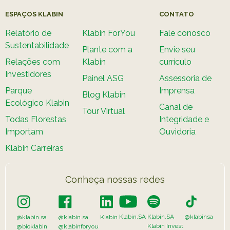
ESPAÇOS KLABIN
CONTATO
Relatório de
Klabin ForYou
Fale conosco
Sustentabilidade
Plante com a
Envie seu
Relações com
Klabin
currículo
Investidores
Painel ASG
Assessoria de
Parque
Imprensa
Blog Klabin
Ecológico Klabin
Canal de
Tour Virtual
Todas Florestas
Integridade e
Importam
Ouvidoria
Klabin Carreiras
Conheça nossas redes
Klabin.SA
Klabin.SA
@klabinsa
@klabin.sa
@klabin.sa
Klabin
Klabin Invest
@bioklabin
@klabinforyou