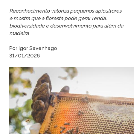
Caiubi
Reconhecimento valoriza pequenos apicultores
Parque
e mostra que a floresta pode gerar renda,
Ecológ
biodiversidade e desenvolvimento para além da
Klabin
madeira
VER A LISTA COMPLETA
Por Igor Savenhago
31/01/2026