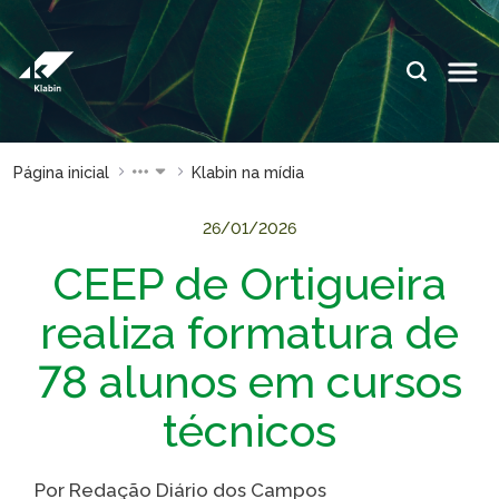
Pular para o Conteúdo principal
IDIOMAS:
PT
EN
ES
ESPAÇOS KLABIN
Página inicial
Klabin na mídia
Relações com
Klabin
Investidores
ForYou
26/01/2026
CEEP de Ortigueira
Relatório de
Klabin
Sustentabilidade
Carreir
realiza formatura de
Plante com a
Blog
Klabin
Klabin
78 alunos em cursos
Todas Florestas
Eukalin
técnicos
Importam
Inova
Painel ASG
Klabin
Por Redação Diário dos Campos
Progr