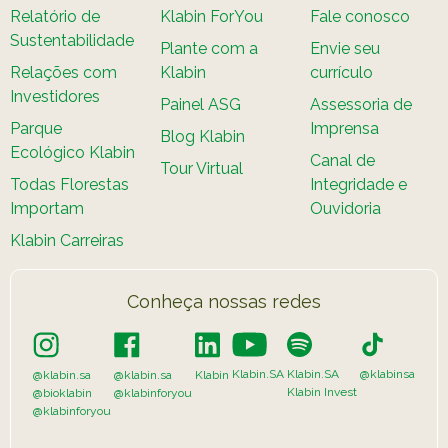
Relatório de
Klabin ForYou
Fale conosco
Sustentabilidade
Plante com a
Envie seu
Relações com
Klabin
currículo
Investidores
Painel ASG
Assessoria de
Parque
Imprensa
Blog Klabin
Ecológico Klabin
Canal de
Tour Virtual
Todas Florestas
Integridade e
Importam
Ouvidoria
Klabin Carreiras
Conheça nossas redes
Klabin.SA
Klabin.SA
@klabinsa
@klabin.sa
@klabin.sa
Klabin
Klabin Invest
@bioklabin
@klabinforyou
@klabinforyou