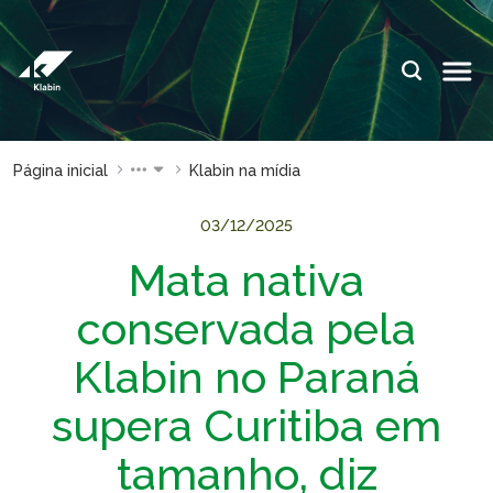
Pular para o Conteúdo principal
IDIOMAS:
PT
EN
ES
ESPAÇOS KLABIN
Página inicial
Klabin na mídia
Relações com
Klabin
Investidores
ForYou
03/12/2025
Mata nativa
Relatório de
Klabin
Sustentabilidade
Carreir
conservada pela
Plante com a
Blog
Klabin
Klabin
Klabin no Paraná
Todas Florestas
Eukalin
supera Curitiba em
Importam
Inova
Painel ASG
Klabin
tamanho, diz
Progr