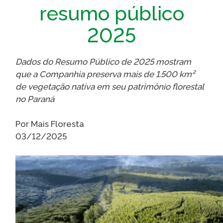
resumo público
Caiubi
Parque
2025
Ecológ
Klabin
Dados do Resumo Público de 2025 mostram
VER A LISTA COMPLETA
que a Companhia preserva mais de 1.500 km²
de vegetação nativa em seu patrimônio florestal
no Paraná
Por Mais Floresta
03/12/2025