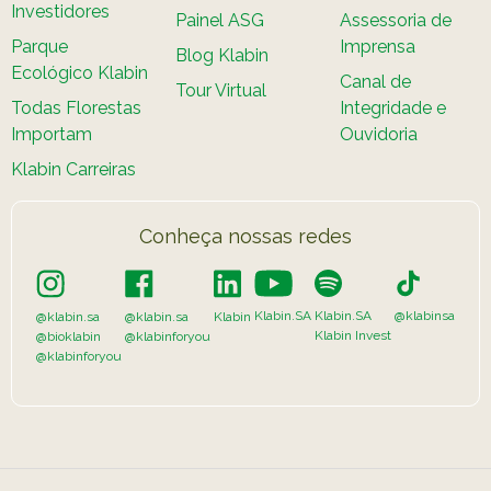
Investidores
Painel ASG
Assessoria de
Parque
Imprensa
Blog Klabin
Ecológico Klabin
Canal de
Tour Virtual
Todas Florestas
Integridade e
Importam
Ouvidoria
Klabin Carreiras
Conheça nossas redes
Klabin.SA
Klabin.SA
@klabinsa
@klabin.sa
@klabin.sa
Klabin
Klabin Invest
@bioklabin
@klabinforyou
@klabinforyou