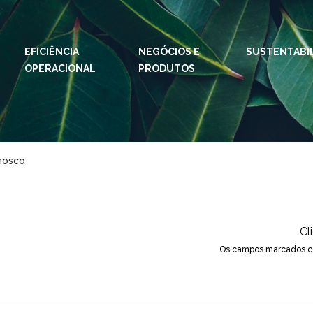
EFICIÊNCIA
NEGÓCIOS E
IDIOMAS:
PT
SUSTENTABI
EN
OPERACIONAL
PRODUTOS
ESPAÇOS KLABIN
Relações com
Klab
Investidores
Klabi
Relatório de
nosco
Blog 
Sustentabilidade
Eukal
Plante com a
Klabin
Inova
Cl
Todas Florestas
Prog
Importam
Os campos marcados co
Parq
Painel ASG
Klabi