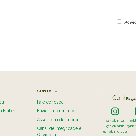
Aceit
CONTATO
Conheça
ou
Fale conosco
a Klabin
Envie seu currículo
Assessoria de Imprensa
@klabin.sa
@kl
@bioklabin
@kla
Canal de Integridade e
@klabinforyou
Ouvidoria