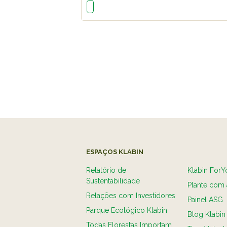
ESPAÇOS KLABIN
Relatório de
Klabin ForY
Sustentabilidade
Plante com 
Relações com Investidores
Painel ASG
Parque Ecológico Klabin
Blog Klabin
Todas Florestas Importam