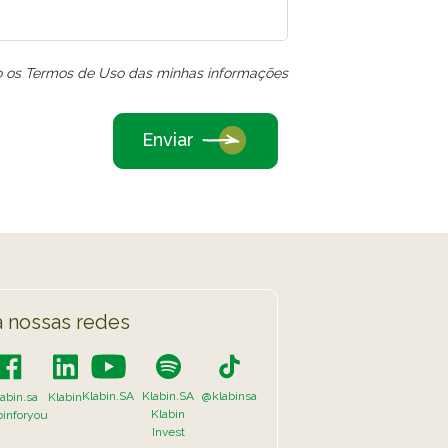
o os Termos de Uso das minhas informações
Enviar
 nossas redes
Klabin.SA
Klabin.SA
@klabinsa
abin.sa
Klabin
Klabin
binforyou
Invest