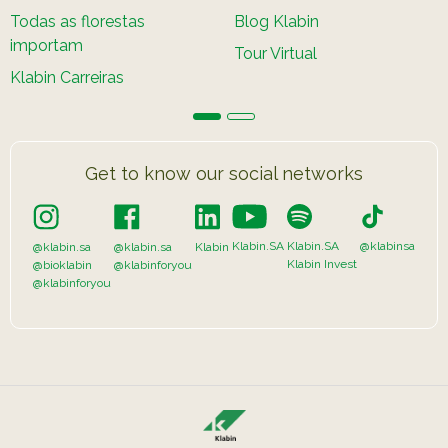
Todas as florestas
Blog Klabin
importam
Tour Virtual
Klabin Carreiras
Get to know our social networks
Klabin.SA
Klabin.SA
@klabinsa
@klabin.sa
@klabin.sa
Klabin
Klabin Invest
@bioklabin
@klabinforyou
@klabinforyou