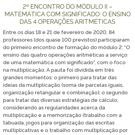
Programa
Painel ASG
2º ENCONTRO DO MÓDULO II –
Caiubi
MATEMÁTICA COM SIGNIFICADO: O ENSINO
Prosas
DAS 4 OPERAÇÕES ARITMÉTICAS
SEE FULL LIST
Entre os dias 18 e 21 de fevereiro de 2020, 84
professores (dos quase 100 previstos) participaram
do primeiro encontro de formação do módulo 2: “O
ensino das quatro operações aritméticas a serviço
de uma matemática com significado”, com o foco
na multiplicação. A pauta foi dividida em três
grandes momentos: o primeiro para tratar das
ideias da multiplicação (soma de parcelas iguais,
organização retangular e combinação); o segundo
para tratar das diversas estratégias de cálculo,
considerando as regularidades acerca da
multiplicação e a memorização (trabalho com a
tabuada, jogos para organização das escritas
multiplicativas e o trabalho com multiplicação por