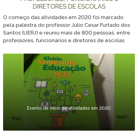
Programa
Painel ASG
DIRETORES DE ESCOLAS
Caiubi
O começo das atividades em 2020 foi marcado
Prosas
pela palestra do professor Júlio Cesar Furtado dos
SEE FULL LIST
Santos (UERJ) e reuniu mais de 800 pessoas, entre
professores, funcionários e diretores de escolas.
Evento de início de atividades em 2020.
Next
Prev