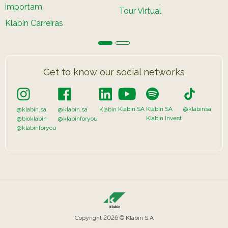
importam
Tour Virtual
Klabin Carreiras
Get to know our social networks
Klabin.SA
Klabin.SA
@klabinsa
@klabin.sa
@klabin.sa
Klabin
Klabin Invest
@bioklabin
@klabinforyou
@klabinforyou
Copyright 2026 © Klabin S.A