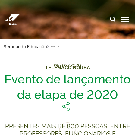
Skip to Main Content
IDIOMAS:
PT
EN
ES
WEBSITES
WEBSITES
Semeando Educação
KLABIN
KLABIN
Relações
Klabin
05/02/2020
TELÊMACO BORBA
com
ForYou
Evento de lançamento
investidor
Careers
Sustainability
da etapa de 2020
Integridad
report
e ouvidoria
Plante com
Eukaliner
a Klabin
Sustainabil
General
report
PRESENTES MAIS DE 800 PESSOAS, ENTRE
Stop
PROFESSORES, FUNCIONÁRIOS E