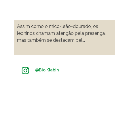
Assim como o mico-leão-dourado, os
leoninos chamam atenção pela presença,
mas também se destacam pel
...
@
Bio Klabin