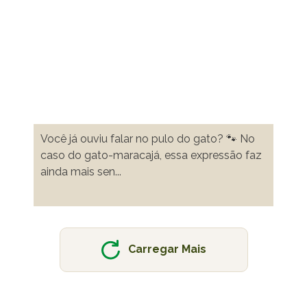
Você já ouviu falar no pulo do gato? 🐾 No
caso do gato-maracajá, essa expressão faz
ainda mais sen
...
Carregar Mais