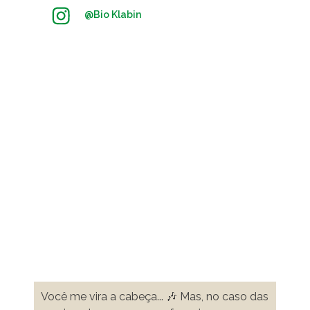
@
Bio Klabin
Você me vira a cabeça... 🎶 Mas, no caso das