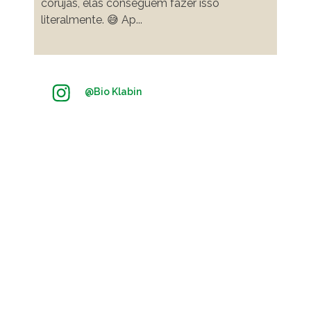
corujas, elas conseguem fazer isso
literalmente. 😅 Ap
...
@
Bio Klabin