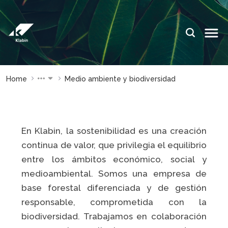
Saltar al contenido principal
IDIOMAS:
PT
EN
ES
SITIOS DE
SITIOS DE
Home
Medio ambiente y biodiversidad
KLABIN
KLABIN
Relações
Klabin Fo
com
CARREIR
investidor
En Klabin, la sostenibilidad es una creación
Integrida
continua de valor, que privilegia el equilibrio
Informe de
ouvidoria
Sostenibilidad
entre los ámbitos económico, social y
Eukaliner
medioambiental. Somos una empresa de
Plante com a
Klabin
base forestal diferenciada y de gestión
Reporte 
Sostenibil
responsable, comprometida con la
Parada
general
biodiversidad. Trabajamos en colaboración
Programa