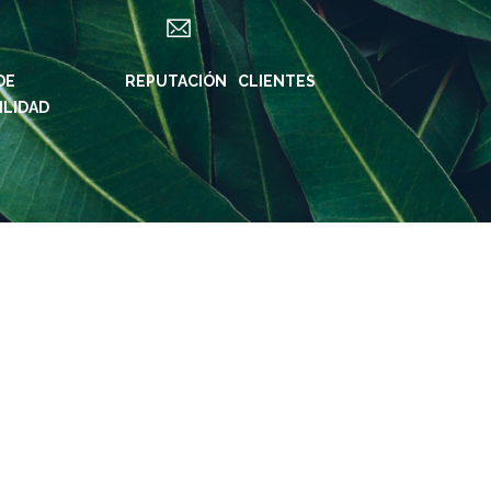
DE
ES
REPUTACIÓN
CLIENTES
ILIDAD
S DE KLABIN
REDES SOCIALES
KLABIN
in ForYou
Instagram
REIRAS
Instagram
ridade e
Biodiverdidade
oria
Instagram Klabin
iner
ForYou
rte de
LinkedIn
nibilidad
Facebook
rama Caiubi
YouTube
as
Spotify