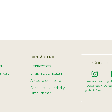
VER 
CONTÁCTENOS
Conoce 
ou
Contáctenos
a Klabin
Enviar su currículum
Asesoría de Prensa
@klabin.sa
@kl
@bioklabin
@kla
Canal de Integridad y
@klabinforyou
Ombudsman