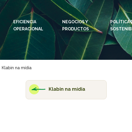
EFICIENCIA
NEGOCIOS Y
IDIOMAS:
PT
POLÍTICA 
EN
OPERACIONAL
PRODUCTOS
SOSTENIB
SITIOS DE KLABIN
SITIO
Relações com
Klab
investidor
CAR
Informe de
Klabin na mídia
Integ
Sostenibilidad
ouvid
Plante com a
Eukal
Klabin
Klabin na mídia
Repo
Parada general
Soste
Painel ASG
Prog
Pros