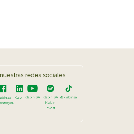
TikTok
LISTA COMPLETA
nuestras redes sociales
Klabin.SA
Klabin.SA
@klabinsa
abin.sa
Klabin
Klabin
binforyou
Invest