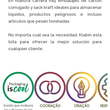
En nuestra cartera hay embalajes de cartón
Caiubi
Painel ASG
corrugado y sack kraft ideales para almacenar
Prosas
líquidos, productos peligrosos e incluso
artículos que pesan toneladas.
VER LISTA COMPLETA
No importa cuál sea la necesidad, Klabin está
lista para ofrecer la mejor solución para
cualquier cliente.
Evento que involucra
COCRIAÇÃO
CRIAÇÃO
REEN