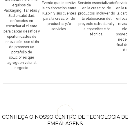
los esfuerzos de los
Evento que incentiva
Servicio especializado
Servicio
equipos de
la colaboración entre
en la creación de
en la re
Packaging, Tarjetas y
Klabin y sus clientes
productos, incluyendo
la carte
Sustentabilidad,
para la creación de
la elaboración del
enfocada
enfocados en
productos y/o
proyecto estructural y
revisan
escuchar al cliente
servicios.
la especificación
elem
para captar desafíos y
técnica.
proyecto
oportunidades de
necesi
innovación, con el fin
final de
de proponer un
del 
portafolio de
soluciones que
agreguen valor al
negocio.
CONHEÇA O NOSSO CENTRO DE TECNOLOGIA DE
EMBALAGENS