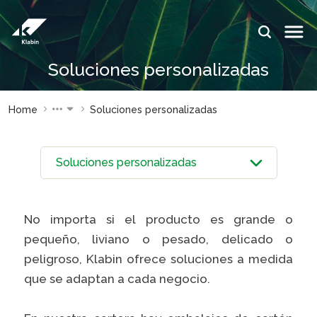
Saltar al contenido principal
IDIOMAS:
Soluciones personalizadas
PT
EN
ES
SITIOS DE
SITIOS DE
Home
Soluciones personalizadas
KLABIN
KLABIN
Relações
Klabin Fo
com
CARREIR
investidor
Integrida
Informe de
ouvidoria
Sostenibilidad
No importa si el producto es grande o
pequeño, liviano o pesado, delicado o
Eukaliner
Plante com a
Klabin
peligroso, Klabin ofrece soluciones a medida
Reporte 
que se adaptan a cada negocio.
Sostenibil
Parada
general
Programa