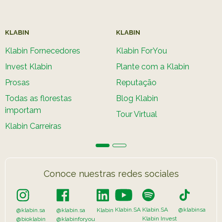
KLABIN
KLABIN
Klabin Fornecedores
Klabin ForYou
Invest Klabin
Plante com a Klabin
Prosas
Reputação
Todas as florestas
Blog Klabin
importam
Tour Virtual
Klabin Carreiras
Conoce nuestras redes sociales
Klabin.SA
Klabin.SA
@klabinsa
@klabin.sa
@klabin.sa
Klabin
Klabin Invest
@bioklabin
@klabinforyou