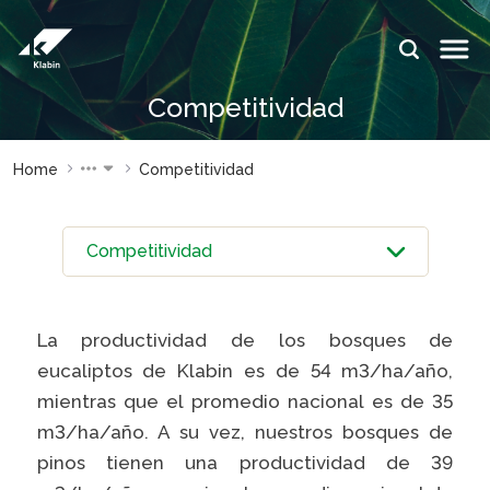
Saltar al contenido principal
IDIOMAS:
Competitividad
PT
EN
ES
SITIOS DE
SITIOS DE
Home
Competitividad
KLABIN
KLABIN
Relações
Klabin Fo
com
CARREIR
investidor
Integrida
Informe de
ouvidoria
Sostenibilidad
La productividad de los bosques de
Eukaliner
eucaliptos de Klabin es de 54 m3/ha/año,
Plante com a
Klabin
mientras que el promedio nacional es de 35
Reporte 
Sostenibil
m3/ha/año. A su vez, nuestros bosques de
Parada
general
pinos tienen una productividad de 39
Programa