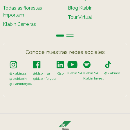
Todas as florestas
Blog Klabin
importam
Tour Virtual
Klabin Carreiras
Conoce nuestras redes sociales
Klabin.SA
Klabin.SA
@klabinsa
@klabin.sa
@klabin.sa
Klabin
Klabin Invest
@bioklabin
@klabinforyou
@klabinforyou