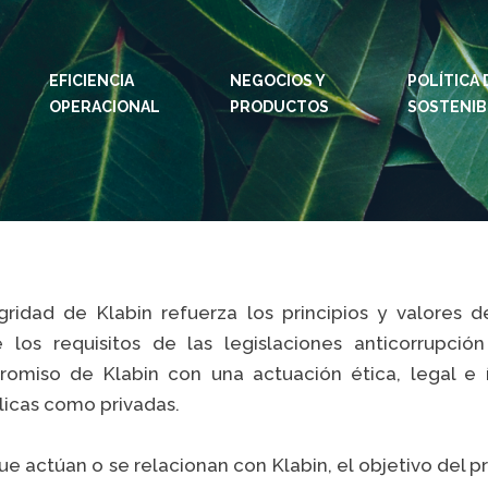
EFICIENCIA
NEGOCIOS Y
IDIOMAS:
PT
POLÍTICA 
EN
OPERACIONAL
PRODUCTOS
SOSTENIB
SITIOS DE KLABIN
SITIO
Relações com
Klab
investidor
CAR
Informe de
Integ
Sostenibilidad
ouvid
Plante com a
gridad de Klabin refuerza los principios y valores 
Eukal
Klabin
los requisitos de las legislaciones anticorrupci
Repo
Parada general
omiso de Klabin con una actuación ética, legal e 
Soste
Painel ASG
licas como privadas.
Prog
Pros
que actúan o se relacionan con Klabin, el objetivo del 