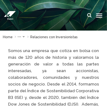
Saltar al contenido principal
IDIOMAS:
ES
EN
PT
SITIOS DE
SITIOS DE
Home
Relaciones con Inversionistas
KLABIN
KLABIN
Relações
Klabin Fo
Somos una empresa que cotiza en bolsa con
com
CARREIR
más de 120 años de historia y valoramos la
investidor
generación de valor a todas las partes
Integrida
Informe de
ouvidoria
interesadas, ya sean accionistas,
Sostenibilidad
colaboradores, comunidades y nuestros
Eukaliner
Plante com a
socios de negocio. Desde el 2014, formamos
Klabin
Reporte 
parte del Índice de Sostenibilidad Corporativa
Sostenibil
Parada
B3 (ISE) y, desde el 2020, también del Índice
general
Programa
Dow Jones de Sostenibilidad (DJSI). Además,
Caiubi
Painel ASG