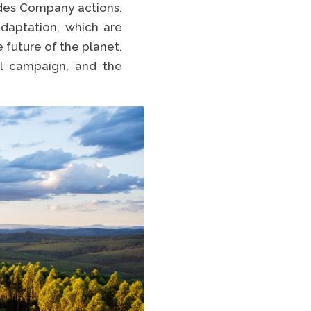
ides Company actions.
TikTok
daptation, which are
future of the planet.
LISTA COMPLETA
al campaign, and the