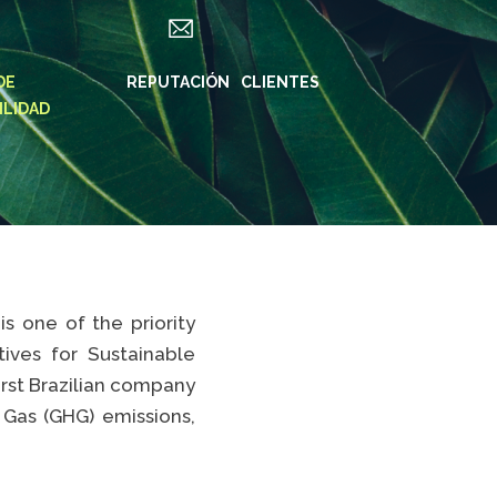
DE
ES
REPUTACIÓN
CLIENTES
ILIDAD
S DE KLABIN
REDES SOCIALES
KLABIN
in ForYou
Instagram
REIRAS
Instagram
ridade e
Biodiverdidade
oria
Instagram Klabin
s one of the priority
iner
ForYou
ves for Sustainable
rte de
LinkedIn
irst Brazilian company
nibilidad
Facebook
 Gas (GHG) emissions,
rama Caiubi
YouTube
as
Spotify