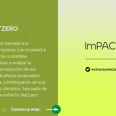
TZERO
un llamado a la
empresas y la sociedad a
más sostenible.
sas a evaluar la
e reducción de sus
e efecto invernadero
a, contribuyendo así a la
o climático. Sea parte de
 de ImPacto NetZero!
Conozca más.