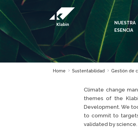
Saltar al contenido principal
NUESTRA
ESENCIA
Home
Sustentabilidad
Gestión de c
Climate change manag
themes of the Klab
Development. We took 
to commit to targets
validated by science