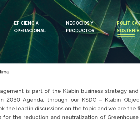
EFICIENCIA
NEGOCIOS Y
IDIOMAS:
PT
POLÍTICA 
EN
OPERACIONAL
PRODUCTOS
SOSTENIB
SITIOS DE KLABIN
SITIO
Relações com
Klab
investidor
CAR
Informe de
lima
Integ
Sostenibilidad
ouvid
Plante com a
ement is part of the Klabin business strategy and i
Eukal
Klabin
in 2030 Agenda, through our KSDG – Klabin Objecti
Repo
Parada general
the lead in discussions on the topic and we are the f
Soste
Painel ASG
 for the reduction and neutralization of Greenhouse
Prog
.
Pros