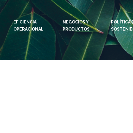
EFICIENCIA
NEGOCIOS Y
IDIOMAS:
PT
POLÍTICA 
EN
OPERACIONAL
PRODUCTOS
SOSTENIB
SITIOS DE KLABIN
SITIO
Relações com
Klab
investidor
CAR
Informe de
Integ
Sostenibilidad
ouvid
Plante com a
Eukal
Klabin
Repo
Parada general
Soste
Painel ASG
Prog
Pros