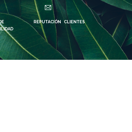
DE
ES
REPUTACIÓN
CLIENTES
ILIDAD
S DE KLABIN
REDES SOCIALES
KLABIN
in ForYou
Instagram
REIRAS
Instagram
ridade e
Biodiverdidade
oria
Instagram Klabin
iner
ForYou
rte de
LinkedIn
nibilidad
Facebook
rama Caiubi
YouTube
as
Spotify