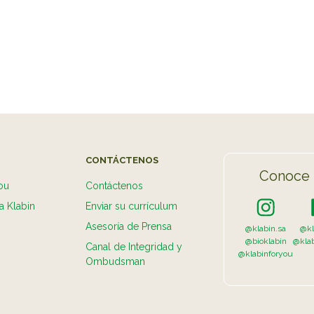
VER 
CONTÁCTENOS
Conoce 
ou
Contáctenos
a Klabin
Enviar su currículum
Asesoría de Prensa
@klabin.sa
@kl
@bioklabin
@kla
Canal de Integridad y
@klabinforyou
Ombudsman