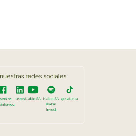
TikTok
LISTA COMPLETA
nuestras redes sociales
Klabin.SA
Klabin.SA
@klabinsa
abin.sa
Klabin
Klabin
binforyou
Invest