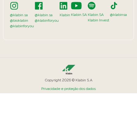
Klabin.SA
Klabin.SA
@klabinsa
@klabin.sa
@klabin.sa
Klabin
Klabin Invest
@bioklabin
@klabinforyou
@klabinforyou
Copyright 2026 © Klabin S.A
Privacidade e proteção dos dados