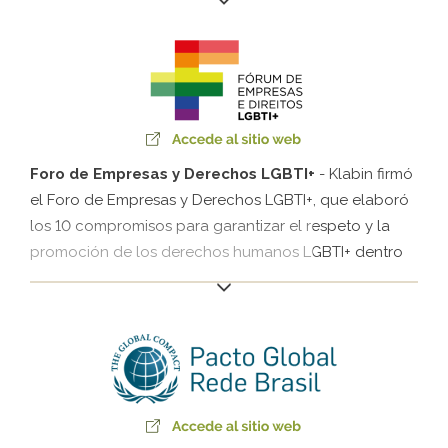
nuestro planeta. En conjunto con Red Brasil del Pacto
Global de la ONU, la Compañía invita empresas y la
sociedad a apoyar el tema de la reducción de las
emisiones de gases de efecto invernadero con base
en la ciencia.
Foro de Empresas y Derechos LGBTI+
- Klabin firmó
el Foro de Empresas y Derechos LGBTI+, que elaboró
los 10 compromisos para garantizar el respeto y la
promoción de los derechos humanos LGBTI+ dentro
de las Compañías. El Foro cuenta con grupos de
trabajo divididos por temas (liderazgo, salud,
comunicación y otros) que se encuentran a menudo
para discutir sobre cómo avanzar respecto a cada
uno de los compromisos.