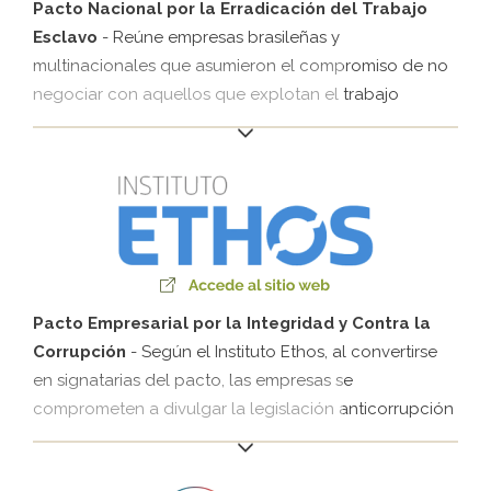
desde 2013 tiene el objetivo de intercambiar
Pacto Nacional por la Erradicación del Trabajo
experiencias y construir directrices para el desarrollo
Esclavo
- Reúne empresas brasileñas y
local.
multinacionales que asumieron el compromiso de no
negociar con aquellos que explotan el trabajo
esclavo. Además de restringir económicamente a los
empresarios que cometen este delito, el Pacto prevé
la promoción del trabajo digno, la integración social
de los trabajadores en situación vulnerable y el
combate contra el trabajo forzado. Las empresas
signatarias de la iniciativa participan en el proceso de
monitoreo del Pacto y tienen el compromiso de hacer
públicos los resultados de sus esfuerzos por erradicar
Pacto Empresarial por la Integridad y Contra la
el trabajo esclavo.
Corrupción
- Según el Instituto Ethos, al convertirse
en signatarias del pacto, las empresas se
comprometen a divulgar la legislación anticorrupción
brasileña a sus empleados y partes interesadas para
que se cumpla íntegramente. Además, se