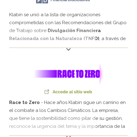
promover tomas de decisiones financieras con mejor
información.
Klabin se unió a la lista de organizaciones
comprometidas con las Recomendaciones del Grupo
de Trabajo sobre
Divulgación Financiera
Relacionada con la Naturaleza (TNFD)
, a través de
la publicación de su Plan de Transición para la
Naturaleza.La iniciativa refuerza la transparencia de la
Compañía en la gestión de dependencias, impactos,
riesgos y oportunidades financieras relacionadas con
la biodiversidad.
Race to Zero
- Hace años Klabin sigue un camino en
el combate a los Cambios Climáticos. La empresa,
que tiene la sostenibilidad como pilar de su gestión,
reconoce la urgencia del tema y la importancia de la
participación de todos para garantizar el futuro de