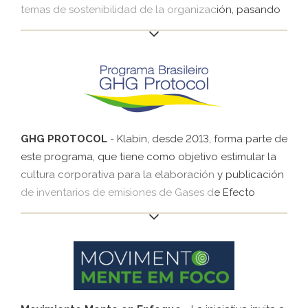
temas de sostenibilidad de la organización, pasando
por temas ambientales, sociales y de gobierno que
pueden afectar el desempeño financiero. Su público
principal son las grandes empresas y los
inversionistas. El 2020, Klabin pasó a relatar los
indicadores SASB recomendados para los sectores
de embalajes, papel y celulosa y forestal.
GHG PROTOCOL
- Klabin, desde 2013, forma parte de
este programa, que tiene como objetivo estimular la
cultura corporativa para la elaboración y publicación
de inventarios de emisiones de Gases de Efecto
Invernadero (GEI), proporcionando a los participantes
acceso a instrumentos y estándares de calidad
internacional. Desarrollado originalmente en Estados
Unidos en 1998 por el World Resources Institute (WRI),
el GHG Protocol es una herramienta utilizada para
entender, cuantificar y administrar las emisiones de