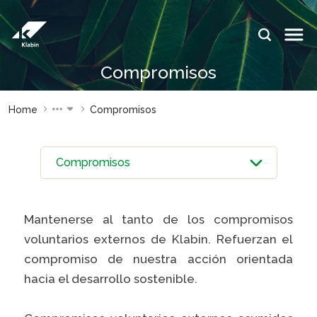
Saltar al contenido principal
IDIOMAS:
PT
EN
ES
Compromisos
SITIOS DE
SITIOS DE
Home
Compromisos
KLABIN
KLABIN
Relações
Klabin Fo
com
CARREIR
investidor
Integrida
Informe de
ouvidoria
Sostenibilidad
Mantenerse al tanto de los compromisos
Eukaliner
Plante com a
voluntarios externos de Klabin. Refuerzan el
Klabin
compromiso de nuestra acción orientada
Reporte 
Sostenibil
Parada
hacia el desarrollo sostenible.
general
Programa
Caiubi
Painel ASG