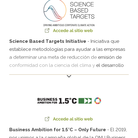
comprometen a prohibir cualquier forma de soborno,
a trabajar por la legalidad y la transparencia en las
contribuciones a las campañas políticas y a velar por
la transparencia de la información y la colaboración
en las investigaciones, cuando sea necesario.
Science Based Targets Initiative
- Iniciativa que
establece metodologías para ayudar a las empresas
a determinar una meta de reducción de emisión de
conformidad con la ciencia del clima y el desarrollo
económico sostenible. Klabin fue la primera empresa
del sector de papel y celulosa de América Latina que
tuvo sus metas aprobadas por el SBTi.
Business Ambition for 1.5°C – Only Future
- El 2019,
nos unimos a la campaña global de la ONU Business