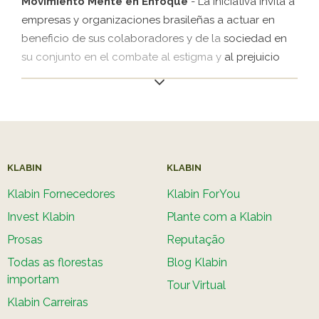
Movimiento Mente en Enfoque
- La iniciativa invita a
GEI.
empresas y organizaciones brasileñas a actuar en
beneficio de sus colaboradores y de la sociedad en
su conjunto en el combate al estigma y al prejuicio
social sobre la salud mental. El Movimiento es una
forma de situar la agenda de la salud mental en el
centro de las decisiones de las empresas, estimular el
debate sobre el tema, establecer acciones concretas
y de soporte a sus colaboradores y crear un entorno
de trabajo sano. El objetivo es que la salud mental se
KLABIN
KLABIN
trate no solo como una medida de urgencia, sino
Klabin Fornecedores
Klabin ForYou
como un tema perenne y que forme parte de la
Invest Klabin
Plante com a Klabin
estrategia de negocio de las compañías - un avance
Prosas
Reputação
en el ODS 3 (Salud y Bienestar).
Todas as florestas
Blog Klabin
importam
Tour Virtual
Klabin Carreiras