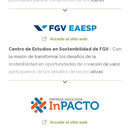
prioridades para el compromiso de los líderes
empresariales en la agenda de la integridad, con
especial atención a la mejora de las relaciones
público-privadas y el fortalecimiento de la prevención
y lucha contra la corrupción en Brasil.
Centro de Estudios en Sostenibilidad de FGV
- Con
la misión de transformar los desafíos de la
sostenibilidad en oportunidades de creación de valor,
participamos de los desafíos de las Iniciativas
Empresariales de FGVces, que reúnen las agendas de
la Plataforma Empresas por el Clima (EPC) y de la
Iniciativa de Desarrollo Local y Grandes
Emprendimientos (IDLocal), entre otras. Nuestra
participación desde el 2009 tiene el objetivo de
articular la gestión climática con los liderazgos
empresariales. La participación de Klabin en IDLocal