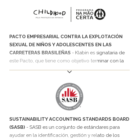
medio de acciones de capacitación y sensibilización,
empleabilidad y promoción de la concienciación
social.
PACTO EMPRESARIAL CONTRA LA EXPLOTACIÓN
SEXUAL DE NIÑOS Y ADOLESCENTES EN LAS
CARRETERAS BRASILEÑAS
- Klabin es signataria de
este Pacto, que tiene como objetivo terminar con la
explotación sexual de niños y adolescentes en las
carreteras, al unirse al Programa En la Vía Correcta de
Childhood Brasil y al Instituto Ethos el 2016. Está
formado por seis compromisos, que tratan temas
relativos a las condiciones de trabajo de camionero,
campañas de sensibilización, apoyo a proyectos y
monitoreo de prácticas.
SUSTAINABILITY ACCOUNTING STANDARDS BOARD
(SASB)
- SASB es un conjunto de estándares para
ayudar en la identificación, gestión y relato de los