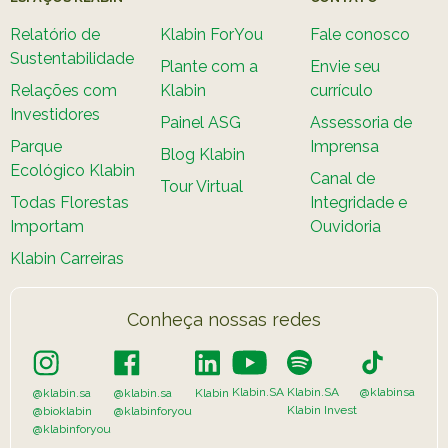
Relatório de
Klabin ForYou
Fale conosco
Sustentabilidade
Plante com a
Envie seu
Relações com
Klabin
currículo
Investidores
Painel ASG
Assessoria de
Parque
Imprensa
Blog Klabin
Ecológico Klabin
Canal de
Tour Virtual
Todas Florestas
Integridade e
Importam
Ouvidoria
Klabin Carreiras
Conheça nossas redes
Klabin.SA
Klabin.SA
@klabinsa
@klabin.sa
@klabin.sa
Klabin
Klabin Invest
@bioklabin
@klabinforyou
@klabinforyou