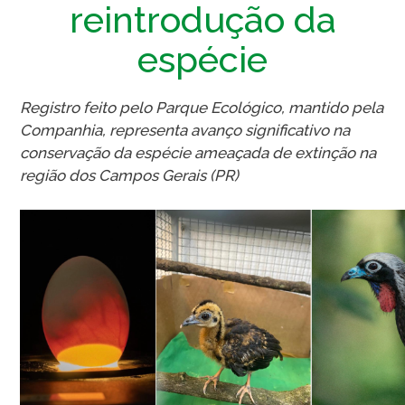
reintrodução da
Caiubi
espécie
Parque
Ecológ
Klabin
Registro feito pelo Parque Ecológico, mantido pela
VER A LISTA COMPLETA
Companhia, representa avanço significativo na
conservação da espécie ameaçada de extinção na
região dos Campos Gerais (PR)