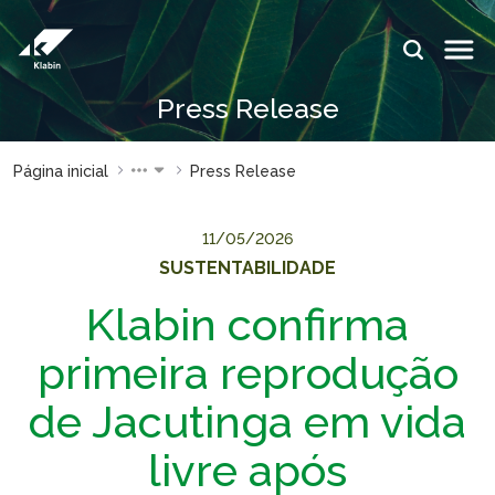
Pular para o Conteúdo principal
IDIOMAS:
Press Release
PT
EN
ES
ESPAÇOS KLABIN
Página inicial
Press Release
Relações com
Klabin
Investidores
ForYou
11/05/2026
Relatório de
Klabin
SUSTENTABILIDADE
Sustentabilidade
Carreir
Klabin confirma
Plante com a
Blog
Klabin
Klabin
primeira reprodução
Todas Florestas
Eukalin
de Jacutinga em vida
Importam
Inova
Painel ASG
Klabin
livre após
Progr