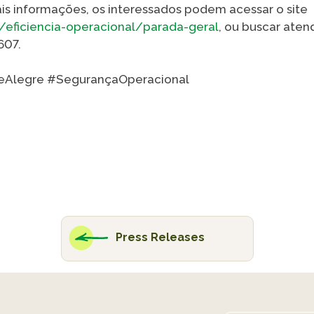
ais informações, os interessados podem acessar o site
r/eficiencia-operacional/parada-geral
, ou buscar ate
607.
eAlegre #SegurançaOperacional
Press Releases