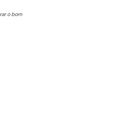
TikTok
urar o bom
 LISTA COMPLETA