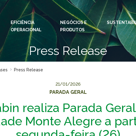
EFICIÊNCIA
NEGÓCIOS E
IDIOMAS:
PT
SUSTENTABI
EN
OPERACIONAL
PRODUTOS
ESPAÇOS KLABIN
Press Release
Relações com
Klab
Investidores
Klabi
Relatório de
ases
Press Release
Blog 
Sustentabilidade
Eukal
Plante com a
21/01/2026
Klabin
PARADA GERAL
Inova
Todas Florestas
abin realiza Parada Geral
Prog
Importam
Parq
ade Monte Alegre a part
Painel ASG
Klabi
segunda-feira (26)