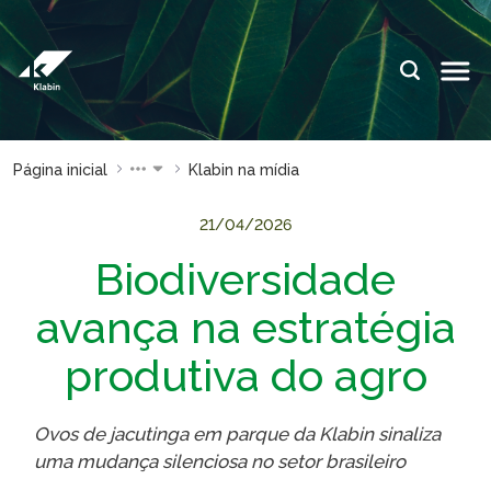
Pular para o Conteúdo principal
IDIOMAS:
PT
EN
ES
ESPAÇOS KLABIN
Página inicial
Klabin na mídia
Relações com
Klabin
Investidores
ForYou
21/04/2026
Biodiversidade
Relatório de
Klabin
Sustentabilidade
Carreir
avança na estratégia
Plante com a
Blog
Klabin
Klabin
produtiva do agro
Todas Florestas
Eukalin
Importam
Inova
Ovos de jacutinga em parque da Klabin sinaliza
Painel ASG
Klabin
uma mudança silenciosa no setor brasileiro
Progr