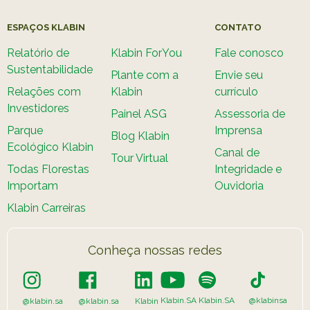
ESPAÇOS KLABIN
CONTATO
Relatório de
Klabin ForYou
Fale conosco
Sustentabilidade
Plante com a
Envie seu
Relações com
Klabin
currículo
Investidores
Painel ASG
Assessoria de
Parque
Imprensa
Blog Klabin
Ecológico Klabin
Canal de
Tour Virtual
Todas Florestas
Integridade e
Importam
Ouvidoria
Klabin Carreiras
Conheça nossas redes
Klabin.SA
Klabin.SA
@klabinsa
@klabin.sa
@klabin.sa
Klabin