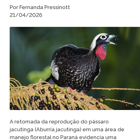
Caiubi
Por Fernanda Pressinott
21/04/2026
Parque
Ecológ
Klabin
VER A LISTA COMPLETA
A retomada da reprodução do pássaro
jacutinga (Aburria jacutinga) em uma área de
manejo florestal no Paraná evidencia uma