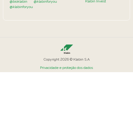
Klabin Invest
@bioklabin
@klabinforyou
@klabinforyou
Copyright 2026 © Klabin S.A
Privacidade e proteção dos dados