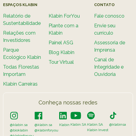
ESPAÇOS KLABIN
CONTATO
Relatório de
Klabin ForYou
Fale conosco
Sustentabilidade
Plante com a
Envie seu
Relações com
Klabin
currículo
Investidores
Painel ASG
Assessoria de
Parque
Imprensa
Blog Klabin
Ecológico Klabin
Canal de
Tour Virtual
Todas Florestas
Integridade e
Importam
Ouvidoria
Klabin Carreiras
Conheça nossas redes
Klabin.SA
Klabin.SA
@klabinsa
@klabin.sa
@klabin.sa
Klabin
Klabin Invest
@bioklabin
@klabinforyou
@klabinforyou