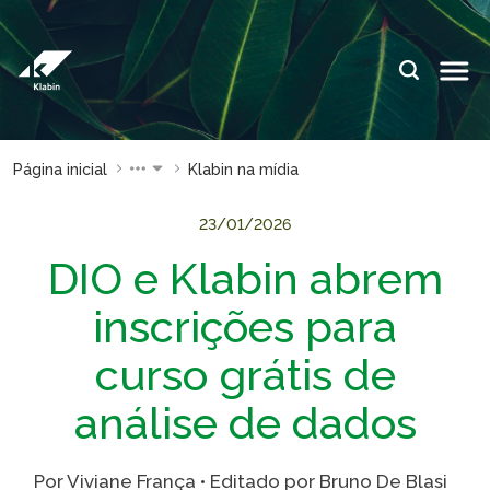
Pular para o Conteúdo principal
IDIOMAS:
PT
EN
ES
ESPAÇOS KLABIN
Página inicial
Klabin na mídia
Relações com
Klabin
Investidores
ForYou
23/01/2026
DIO e Klabin abrem
Relatório de
Klabin
Sustentabilidade
Carreir
inscrições para
Plante com a
Blog
Klabin
Klabin
curso grátis de
Todas Florestas
Eukalin
análise de dados
Importam
Inova
Painel ASG
Klabin
Por Viviane França • Editado por Bruno De Blasi
Progr