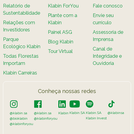
Relatório de
Klabin ForYou
Fale conosco
Sustentabilidade
Plante com a
Envie seu
Relações com
Klabin
currículo
Investidores
Painel ASG
Assessoria de
Parque
Imprensa
Blog Klabin
Ecológico Klabin
Canal de
Tour Virtual
Todas Florestas
Integridade e
Importam
Ouvidoria
Klabin Carreiras
Conheça nossas redes
Klabin.SA
Klabin.SA
@klabinsa
@klabin.sa
@klabin.sa
Klabin
Klabin Invest
@bioklabin
@klabinforyou
@klabinforyou