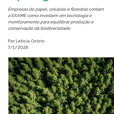
Caiubi
Empresas de papel, celulose e florestas contam
Parque
à EXAME como investem em tecnologia e
Ecológ
monitoramento para equilibrar produção e
Klabin
conservação da biodiversidade
VER A LISTA COMPLETA
Por Letícia Ozório
7/1/2026