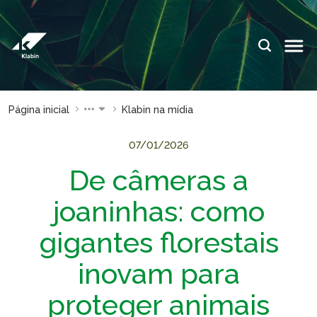
Pular para o Conteúdo principal
IDIOMAS:
PT
EN
ES
ESPAÇOS KLABIN
Página inicial
Klabin na mídia
Relações com
Klabin
Investidores
ForYou
07/01/2026
De câmeras a
Relatório de
Klabin
Sustentabilidade
Carreir
joaninhas: como
Plante com a
Blog
Klabin
Klabin
gigantes florestais
Todas Florestas
Eukalin
inovam para
Importam
Inova
Painel ASG
Klabin
proteger animais
Progr