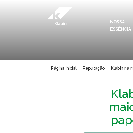
Pular para o Conteúdo principal
NOSSA
ESSÊNCIA
Página inicial
Reputação
Klabin na 
Kla
maio
pap