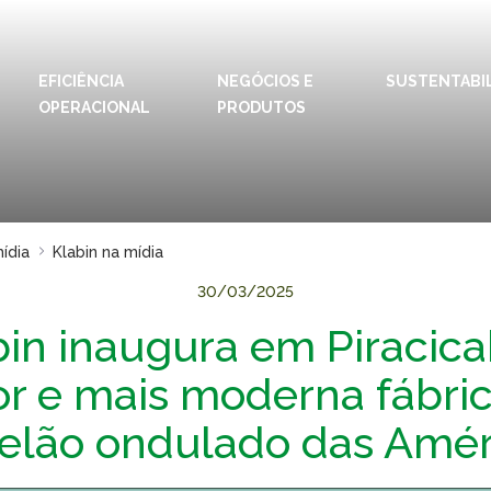
EFICIÊNCIA
NEGÓCIOS E
IDIOMAS:
PT
SUSTENTABI
EN
OPERACIONAL
PRODUTOS
ESPAÇOS KLABIN
Relações com
Klab
Investidores
Klabi
Relatório de
mídia
Klabin na mídia
Blog 
Sustentabilidade
30/03/2025
Eukal
Plante com a
Klabin
bin inaugura em Piracica
Inova
Todas Florestas
Prog
r e mais moderna fábri
Importam
Parq
Painel ASG
elão ondulado das Amér
Klabi