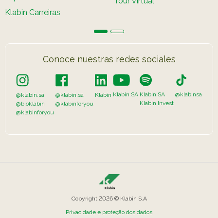
Tour Virtual
Caiubi
Painel ASG
Klabin Carreiras
Prosas
VER LISTA COMPLETA
Conoce nuestras redes sociales
Klabin.SA
Klabin.SA
@klabinsa
@klabin.sa
@klabin.sa
Klabin
Klabin Invest
@bioklabin
@klabinforyou
@klabinforyou
Copyright 2026 © Klabin S.A
Privacidade e proteção dos dados