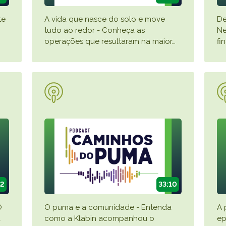
te
A vida que nasce do solo e move
De
tudo ao redor - Conheça as
Ne
operações que resultaram na maior
…
fi
32
33:10
O
O puma e a comunidade - Entenda
A 
a
como a Klabin acompanhou o
ep