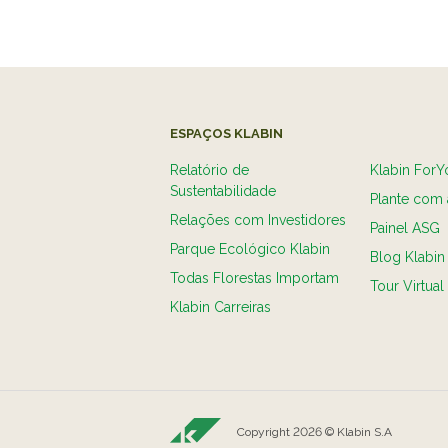
ESPAÇOS KLABIN
Relatório de
Klabin ForY
Sustentabilidade
Plante com 
Relações com Investidores
Painel ASG
Parque Ecológico Klabin
Blog Klabin
Todas Florestas Importam
Tour Virtual
Klabin Carreiras
Copyright 2026 © Klabin S.A