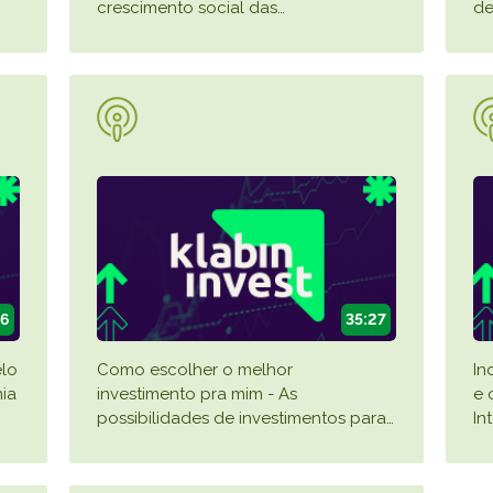
crescimento social das
…
de
26
35:27
elo
Como escolher o melhor
In
ia
investimento pra mim - As
e 
possibilidades de investimentos para
…
In