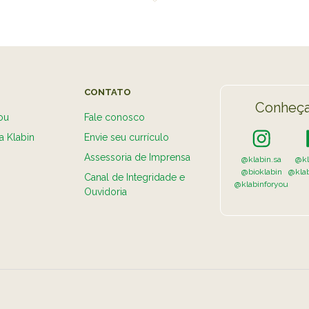
CONTATO
Conheça
ou
Fale conosco
a Klabin
Envie seu currículo
Assessoria de Imprensa
@klabin.sa
@kl
@bioklabin
@kla
Canal de Integridade e
@klabinforyou
Ouvidoria