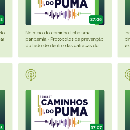
38
27:06
 No
No meio do caminho tinha uma
In
car
pandemia - Protocolos de prevenção
ci
do lado de dentro das catracas do
…
ex
05
37:07