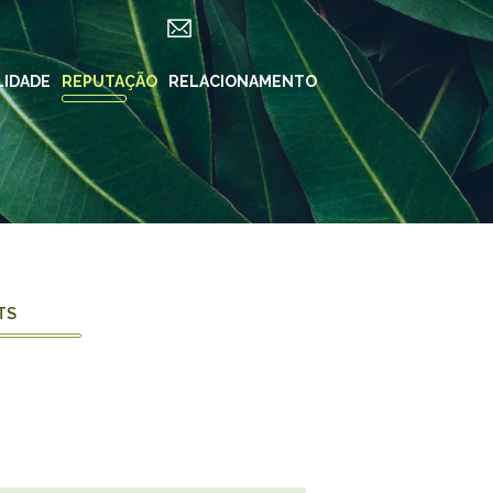
LIDADE
ES
REPUTAÇÃO
RELACIONAMENTO
REDES SOCIAIS
in ForYou
Instagram
Klabin.SA
n Carreiras
Instagram
Klabin
BioKlabin
iner
Instagram Klabin
TS
ForYou
 Klabin
LinkedIn
rama Caiubi
Facebook
ue Ecológico
n
YouTube
Spotify