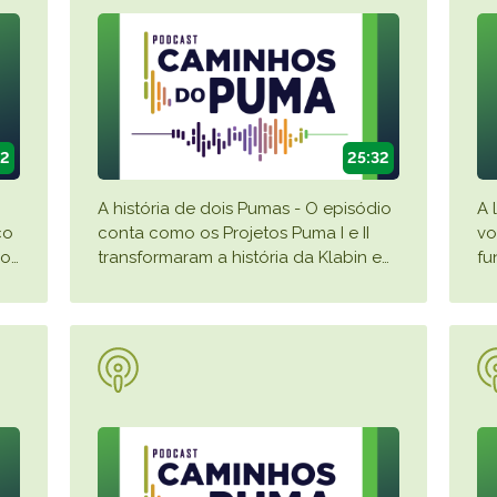
12
25:32
A história de dois Pumas - O episódio
A 
co
conta como os Projetos Puma I e II
vo
ão
…
transformaram a história da Klabin e
…
fu