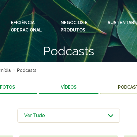
EFICIÊNCIA
NEGÓCIOS E
IDIOMAS:
PT
SUSTENTABI
EN
OPERACIONAL
PRODUTOS
ESPAÇOS KLABIN
Podcasts
Relações com
Klab
Investidores
Klabi
Relatório de
mídia
Podcasts
Blog 
Sustentabilidade
Eukal
Plante com a
FOTOS
VÍDEOS
PODCAS
Klabin
Inova
Todas Florestas
Prog
Importam
Parq
Painel ASG
Klabi