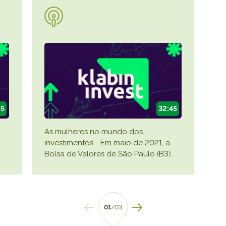
55
32:45
As mulheres no mundo dos
investimentos - Em maio de 2021, a
…
Bolsa de Valores de São Paulo (B3)
…
01
/03