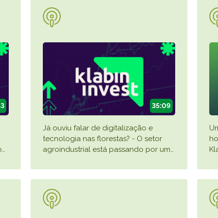
VER A
43
35:09
Já ouviu falar de digitalização e
Um
tecnologia nas florestas? - O setor
ho
o
…
agroindustrial está passando por um
…
Kl