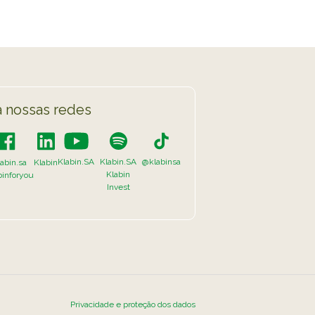
 nossas redes
Klabin.SA
Klabin.SA
@klabinsa
abin.sa
Klabin
Klabin
binforyou
Invest
Privacidade e proteção dos dados