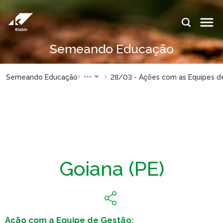
Saltar al contenido principal
IDIOMAS:
Semeando Educação
PT
EN
ES
SITIOS DE
SITIOS DE
Semeando Educação
28/03 - Ações com as Equipes d
KLABIN
KLABIN
Relações
Klabin Fo
com
CARREIR
investidor
Integrida
Informe de
ouvidoria
Sostenibilidad
Goiana (PE)
Eukaliner
Plante com a
Klabin
Reporte 
Sostenibil
Parada
general
Programa
Ação com a Equipe de Gestão: