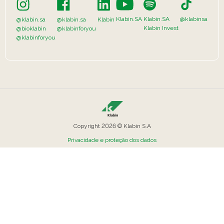
Klabin.SA
Klabin.SA
@klabinsa
@klabin.sa
@klabin.sa
Klabin
Klabin Invest
@bioklabin
@klabinforyou
@klabinforyou
Copyright 2026 © Klabin S.A
Privacidade e proteção dos dados