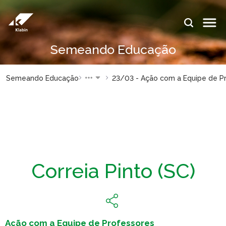
Saltar al contenido principal
IDIOMAS:
Semeando Educação
PT
EN
ES
SITIOS DE
SITIOS DE
Semeando Educação
23/03 - Ação com a Equipe de Pr
KLABIN
KLABIN
Relações
Klabin Fo
com
CARREIR
investidor
Integrida
Informe de
ouvidoria
Sostenibilidad
Correia Pinto (SC)
Eukaliner
Plante com a
Klabin
Reporte 
Sostenibil
Parada
general
Programa
Ação com a Equipe de Professores