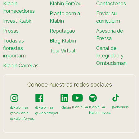
Klabin
Klabin ForYou
Contáctenos
Fornecedores
Plante com a
Enviar su
Invest Klabin
Klabin
currículum
Prosas
Reputação
Asesoría de
Prensa
Todas as
Blog Klabin
florestas
Canal de
Tour Virtual
importam
Integridad y
Ombudsman
Klabin Carreiras
Conoce nuestras redes sociales
Klabin.SA
Klabin.SA
@klabinsa
@klabin.sa
@klabin.sa
Klabin
Klabin Invest
@bioklabin
@klabinforyou
@klabinforyou