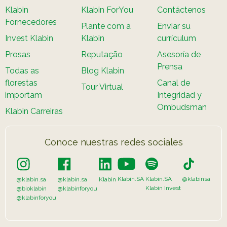
Klabin
Klabin ForYou
Contáctenos
Fornecedores
Plante com a
Enviar su
Invest Klabin
Klabin
currículum
Prosas
Reputação
Asesoría de
Prensa
Todas as
Blog Klabin
florestas
Canal de
Tour Virtual
importam
Integridad y
Ombudsman
Klabin Carreiras
Conoce nuestras redes sociales
Klabin.SA
Klabin.SA
@klabinsa
@klabin.sa
@klabin.sa
Klabin
Klabin Invest
@bioklabin
@klabinforyou
@klabinforyou