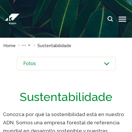
Saltar al contenido principal
IDIOMAS:
PT
EN
ES
SITIOS DE
SITIOS DE
Home
Sustentabilidade
KLABIN
KLABIN
Relações
Klabin Fo
com
CARREIR
investidor
Integrida
Informe de
ouvidoria
Sostenibilidad
Sustentabilidade
Eukaliner
Plante com a
Klabin
Reporte 
Conozca por qué la sostenibilidad está en nuestro
Sostenibil
Parada
ADN. Somos una empresa forestal de referencia
general
Programa
mundial en desarrollo sostenible y nuestras