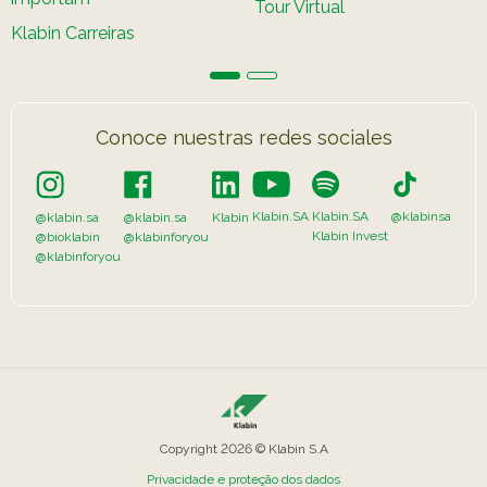
Tour Virtual
Klabin Carreiras
Conoce nuestras redes sociales
Klabin.SA
Klabin.SA
@klabinsa
@klabin.sa
@klabin.sa
Klabin
Klabin Invest
@bioklabin
@klabinforyou
@klabinforyou
Copyright 2026 © Klabin S.A
Privacidade e proteção dos dados