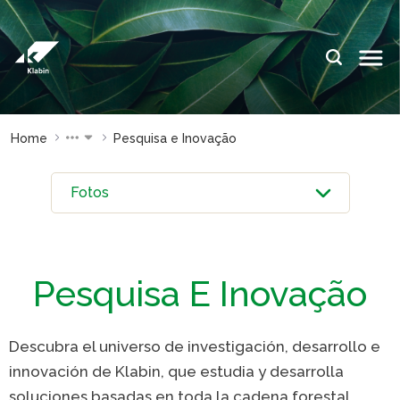
Saltar al contenido principal
IDIOMAS:
PT
EN
ES
SITIOS DE
SITIOS DE
Home
Pesquisa e Inovação
KLABIN
KLABIN
Relações
Klabin Fo
com
CARREIR
investidor
Integrida
Informe de
ouvidoria
Sostenibilidad
Pesquisa E Inovação
Eukaliner
Plante com a
Klabin
Reporte 
Descubra el universo de investigación, desarrollo e
Sostenibil
Parada
innovación de Klabin, que estudia y desarrolla
general
Programa
soluciones basadas en toda la cadena forestal,