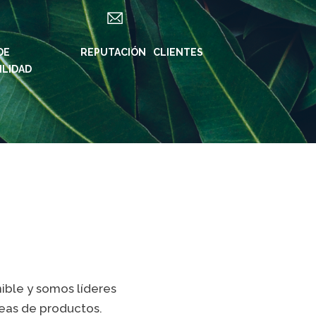
DE
ES
REPUTACIÓN
CLIENTES
ILIDAD
S DE KLABIN
REDES SOCIALES
KLABIN
in ForYou
Instagram
REIRAS
Instagram
ridade e
Biodiverdidade
oria
Instagram Klabin
iner
ForYou
rte de
LinkedIn
nibilidad
Facebook
rama Caiubi
ible y somos líderes
YouTube
as
eas de productos.
Spotify