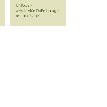
UNIQUE -
#MuitoAlémDaEmbalage
m - 01.06.2021