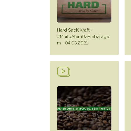
Hard SacK Kraft -
#MuitoAlémDaEmbalage
m - 04.03.2021