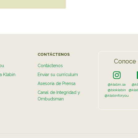
CONTÁCTENOS
Conoce 
ou
Contáctenos
a Klabin
Enviar su currículum
Asesoría de Prensa
@klabin.sa
@kl
@bioklabin
@kla
Canal de Integridad y
@klabinforyou
Ombudsman