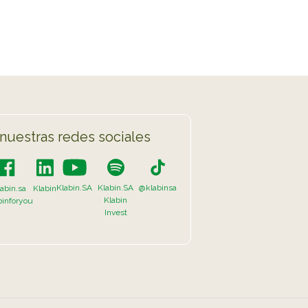
nuestras redes sociales
Klabin.SA
Klabin.SA
@klabinsa
abin.sa
Klabin
Klabin
binforyou
Invest