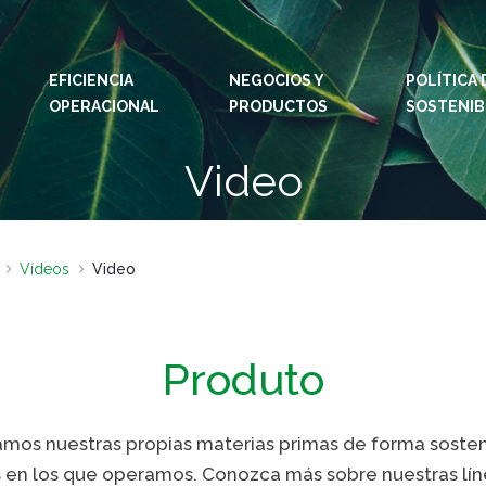
EFICIENCIA
NEGOCIOS Y
IDIOMAS:
PT
POLÍTICA 
EN
OPERACIONAL
PRODUCTOS
SOSTENIB
SITIOS DE KLABIN
SITIO
Video
Relações com
Klab
investidor
CAR
Informe de
Integ
Sostenibilidad
Vídeos
Video
ouvid
Plante com a
Eukal
Klabin
Repo
Parada general
Produto
Soste
Painel ASG
Prog
mos nuestras propias materias primas de forma sosten
Pros
s en los que operamos. Conozca más sobre nuestras lín