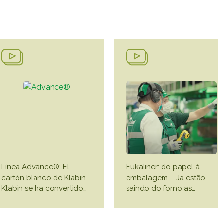
VER 
Línea Advance®: El
Eukaliner: do papel à
cartón blanco de Klabin -
embalagem. - Já estão
Klabin se ha convertido
…
saindo do forno as
…