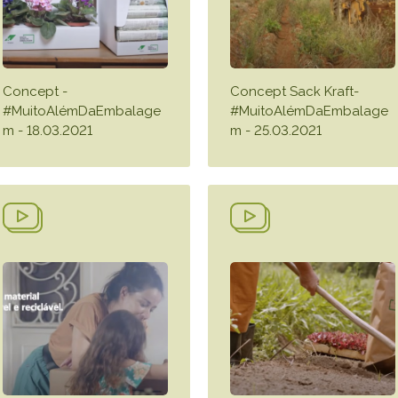
Concept -
Concept Sack Kraft-
#MuitoAlémDaEmbalage
#MuitoAlémDaEmbalage
m - 18.03.2021
m - 25.03.2021