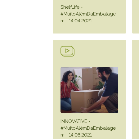
ShelfLife -
#MuitoAlémDaEmbalage
m - 14.04.2021
INNOVATIVE -
#MuitoAlémDaEmbalage
m - 14.06.2021