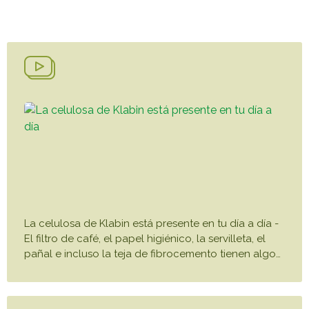
Caiubi
Painel ASG
Prosas
VER LISTA COMPLETA
La celulosa de Klabin está presente en tu día a día -
El filtro de café, el papel higiénico, la servilleta, el
pañal e incluso la teja de fibrocemento tienen algo
…