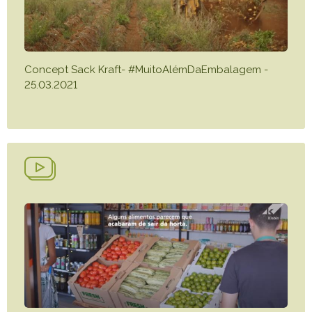
Concept Sack Kraft- #MuitoAlémDaEmbalagem -
25.03.2021