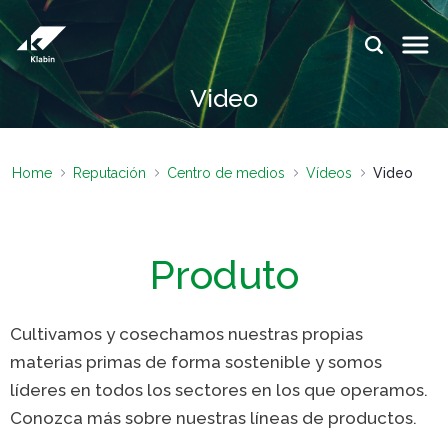
Saltar al contenido principal
IDIOMAS:
Video
PT
EN
ES
SITIOS DE
SITIOS DE
KLABIN
KLABIN
Home
Reputación
Centro de medios
Vídeos
Video
Relações
Klabin Fo
com
CARREIR
investidor
Produto
Integrida
Informe de
ouvidoria
Sostenibilidad
Cultivamos y cosechamos nuestras propias
Eukaliner
Plante com a
materias primas de forma sostenible y somos
Klabin
Reporte 
líderes en todos los sectores en los que operamos.
Sostenibil
Parada
Conozca más sobre nuestras líneas de productos.
general
Programa