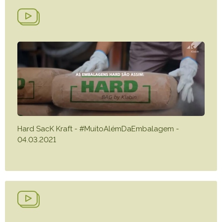
Hard SacK Kraft - #MuitoAlémDaEmbalagem -
04.03.2021