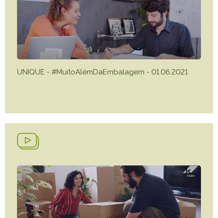
UNIQUE - #MuitoAlémDaEmbalagem - 01.06.2021