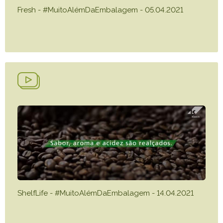
Fresh - #MuitoAlémDaEmbalagem - 05.04.2021
ShelfLife - #MuitoAlémDaEmbalagem - 14.04.2021