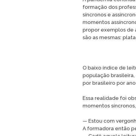
formação dos profes
síncronos e assíncron
momentos assíncronos 
propor exemplos de a
são as mesmas: plat
O baixo índice de lei
população brasileira,
por brasileiro por an
Essa realidade foi o
momentos síncronos,
— Estou com vergonha
A formadora então p
— Cadê aquela leitur