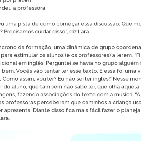
ndeu a professora.
deu uma pista de como começar essa discussão. Que m
? Precisamos cuidar disso”, diz Lara.
íncrono da formação, uma dinâmica de grupo coorden
ara estimular os alunos (e os professores) a lerem. 
cional em inglês. Perguntei se havia no grupo alguém 
á bem. Vocês vão tentar ler esse texto. E essa foi uma 
 Como assim, vou ler? Eu não sei ler inglês!” Nesse mom
r do aluno, que também não sabe ler, que olha aquela
magens, fazendo associações do texto com a música. “A 
as professoras perceberam que caminhos a criança usa 
r apresenta. Diante disso fica mais fácil fazer o planej
Lara.