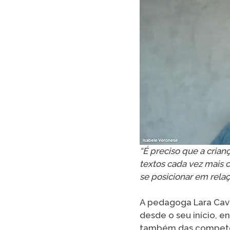
“É preciso que a crian
textos cada vez mais 
se posicionar em rela
A pedagoga Lara Cav
desde o seu início, e
também das competênc