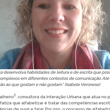
ça desenvolva habilidades de leitura e de escrita que poss
complexos em diferentes contextos de comunicação. Até
ção ao que gostam e não gostam.” (Isabele Veronese)
2
alheiro
, consultora da Interação Urbana que atua no 
nfatiza que alfabetizar é tratar das competências escri
ias de ouvir e falar. Por isso, o processo de alfabeti