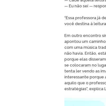
— Eu não sei — respo
“Essa professora já 
você destina à leitura
Em outro encontro s
apontou um caminho p
com uma música tradi
não havia. Então, est
porque elas disseram:
se colocaram no luga
tenta ler vendo as i
interessante porque 
aquilo que o professo
estratégias”, explica 