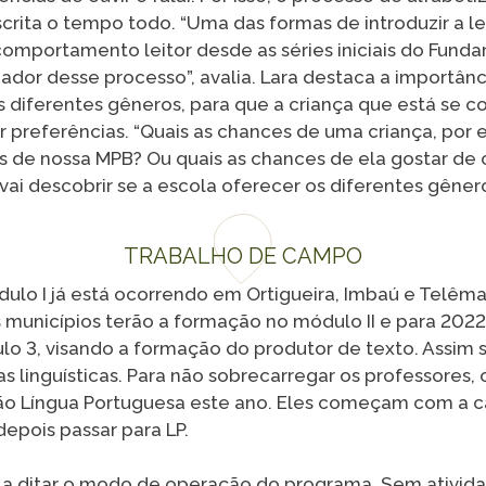
escrita o tempo todo. “Uma das formas de introduzir a le
comportamento leitor desde as séries iniciais do Fund
dor desse processo”, avalia. Lara destaca a importânc
s diferentes gêneros, para que a criança que está se 
car preferências. “Quais as chances de uma criança, por
s de nossa MPB? Ou quais as chances de ela gostar de
ai descobrir se a escola oferecer os diferentes gêneros
TRABALHO DE CAMPO
ulo I já está ocorrendo em Ortigueira, Imbaú e Telêm
 municípios terão a formação no módulo II e para 2022 
o 3, visando a formação do produtor de texto. Assim
linguísticas. Para não sobrecarregar os professores, 
ão Língua Portuguesa este ano. Eles começam com a 
epois passar para LP.
a ditar o modo de operação do programa. Sem atividad