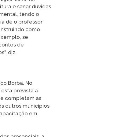
itura e sanar dúvidas
amental, tendo o
ia de o professor
construindo como
 exemplo, se
 contos de
”, diz.
aco Borba. No
está prevista a
 se completam as
os outros municípios
capacitação em
es presenciais, a