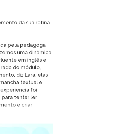
omento da sua rotina
ada pela pedagoga
“Fizemos uma dinâmica
fluente em inglês e
virada do módulo,
ento, diz Lara, elas
 mancha textual e
experiência foi
para tentar ler
amento e criar