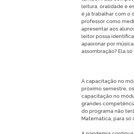
leitura, oralidade e 
é já trabalhar com o 
professor como media
apresentar aos aluno
leitor possa identifi
apaixonar por música
assombração? Ela só v
A capacitação no mód
próximo semestre, os
capacitação no módul
grandes competências 
do programa não ter
Matemática, para só d
A pandemia continua 