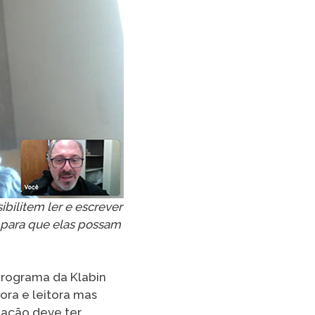
ibilitem ler e escrever
 para que elas possam
programa da Klabin
tora e leitora mas
zação deve ter