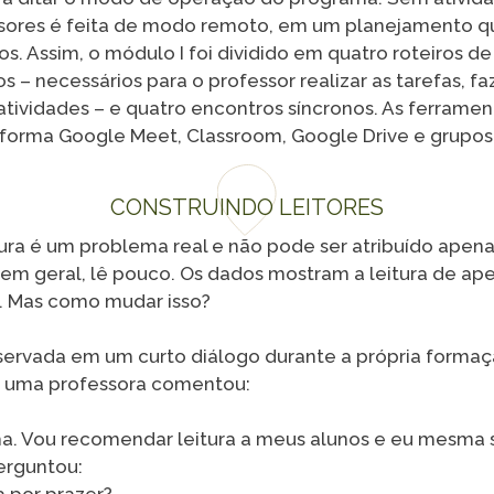
sores é feita de modo remoto, em um planejamento 
os. Assim, o módulo I foi dividido em quatro roteiros d
– necessários para o professor realizar as tarefas, fa
tividades – e quatro encontros síncronos. As ferramen
aforma Google Meet, Classroom, Google Drive e grupo
CONSTRUINDO LEITORES
tura é um problema real e não pode ser atribuído apena
 em geral, lê pouco. Os dados mostram a leitura de ape
o. Mas como mudar isso?
bservada em um curto diálogo durante a própria forma
 uma professora comentou:
. Vou recomendar leitura a meus alunos e eu mesma s
erguntou:
a por prazer?