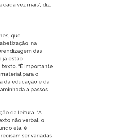
 cada vez mais”, diz.
mes, que
fabetização, na
aprendizagem das
e já estão
 texto. “É importante
material para o
ria da educação e da
 caminhada a passos
ão da leitura. “A
exto não verbal, o
undo ela, é
precisam ser variadas