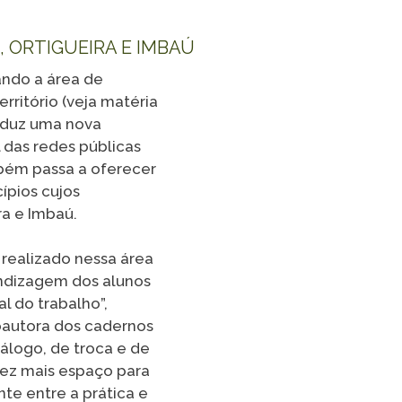
TikTok
 ORTIGUEIRA E IMBAÚ
LISTA COMPLETA
ando a área de
ritório (veja matéria
roduz uma nova
 das redes públicas
bém passa a oferecer
ípios cujos
a e Imbaú.
 realizado nessa área
endizagem dos alunos
l do trabalho”,
oautora dos cadernos
álogo, de troca e de
 vez mais espaço para
te entre a prática e