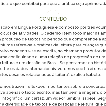
tica, o que contribui para que a prática seja aprimorada
CONTEÚDO
tação em Língua Portuguesa é composto por três volu
iclos de atividades. O caderno I tem foco maior na al
 na produção de textos no período que compreende a 
olume refere-se a práticas de leitura para crianças qu
ceiro concentra-se na escrita, no chamado produtor de
uma continuidade e uma relação de progressão de um 
leitura é um desafio no Brasil. Se pensarmos na histó
sultar os dados internacionais, veremos que há aí uma
tos desafios relacionados à leitura”, explica Isabele.
ernos trazem reflexões importantes sobre a conceituaç
olve apenas o texto escrito, mas também a imagem, o t
infográfico, um cartaz, um vídeo”, lembra Isabele. Seg
 a diversidade de textos e de práticas de leitura, que 