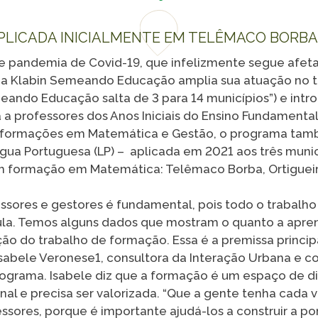
PLICADA INICIALMENTE EM TELÊMACO BORBA,
VER 
e pandemia de Covid-19, que infelizmente segue afet
 Klabin Semeando Educação amplia sua atuação no ter
eando Educação salta de 3 para 14 municípios”) e int
a professores dos Anos Iniciais do Ensino Fundamental
s formações em Matemática e Gestão, o programa tam
gua Portuguesa (LP) – aplicada em 2021 aos três munic
am formação em Matemática: Telêmaco Borba, Ortigueir
ssores e gestores é fundamental, pois todo o trabalho
ula. Temos alguns dados que mostram o quanto a apr
o do trabalho de formação. Essa é a premissa principa
sabele Veronese1, consultora da Interação Urbana e c
ograma. Isabele diz que a formação é um espaço de di
nal e precisa ser valorizada. “Que a gente tenha cada
sores, porque é importante ajudá-los a construir a pon