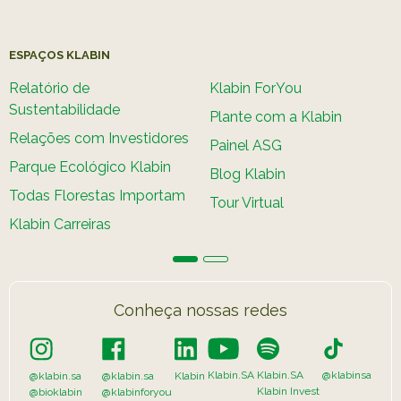
ESPAÇOS KLABIN
Relatório de
Klabin ForYou
Sustentabilidade
Plante com a Klabin
Relações com Investidores
Painel ASG
Parque Ecológico Klabin
Blog Klabin
Todas Florestas Importam
Tour Virtual
Klabin Carreiras
Conheça nossas redes
Klabin.SA
Klabin.SA
@klabinsa
@klabin.sa
@klabin.sa
Klabin
Klabin Invest
@bioklabin
@klabinforyou