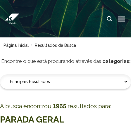
Pular para o Conteúdo principal
IDIOMAS:
PT
EN
ES
ESPAÇOS KLABIN
Página inicial
Resultados da Busca
Relações com
Klabin
Investidores
ForYou
Encontre o que está procurando através das
categorias
:
Relatório de
Klabin
Sustentabilidade
Carreir
Plante com a
Blog
Klabin
Klabin
Todas Florestas
Eukalin
A busca encontrou
1965
resultados para
:
Importam
Inova
PARADA GERAL
Painel ASG
Klabin
Progr