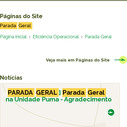
Caiubi
Parque
Páginas do Site
Ecológ
Parada
Geral
Klabin
Página inicial
Eficiência Operacional
Parada Geral
VER A LISTA COMPLETA
Veja mais em
Páginas do Site
Notícias
[
PARADA
GERAL
]
Parada
Geral
na Unidade Puma - Agradecimento