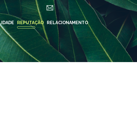
LIDADE
ES
REPUTAÇÃO
RELACIONAMENTO
REDES SOCIAIS
in ForYou
Instagram
Klabin.SA
n Carreiras
Instagram
Klabin
BioKlabin
iner
Instagram Klabin
ForYou
 Klabin
LinkedIn
rama Caiubi
Facebook
ue Ecológico
n
YouTube
Spotify