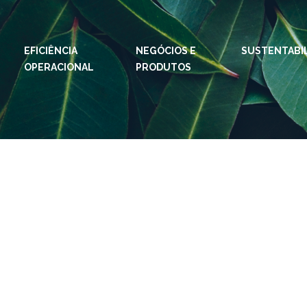
EFICIÊNCIA
NEGÓCIOS E
IDIOMAS:
PT
SUSTENTABI
EN
OPERACIONAL
PRODUTOS
ESPAÇOS KLABIN
Relações com
Klab
Investidores
Klabi
Relatório de
Blog 
Sustentabilidade
Eukal
Plante com a
Klabin
Inova
Todas Florestas
Prog
Importam
Parq
Painel ASG
Klabi