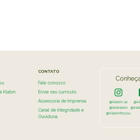
VER A
CONTATO
Conheça
ou
Fale conosco
a Klabin
Envie seu currículo
Assessoria de Imprensa
@klabin.sa
@kl
@bioklabin
@kla
Canal de Integridade e
@klabinforyou
Ouvidoria