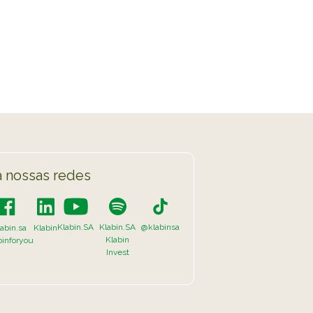
TikTok
 LISTA COMPLETA
 nossas redes
Klabin.SA
Klabin.SA
@klabinsa
abin.sa
Klabin
Klabin
binforyou
Invest