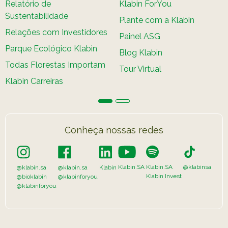
Relatório de
Klabin ForYou
Sustentabilidade
Plante com a Klabin
Relações com Investidores
Painel ASG
Parque Ecológico Klabin
Blog Klabin
Todas Florestas Importam
Tour Virtual
Klabin Carreiras
Conheça nossas redes
Klabin.SA
Klabin.SA
@klabinsa
@klabin.sa
@klabin.sa
Klabin
Klabin Invest
@bioklabin
@klabinforyou
@klabinforyou