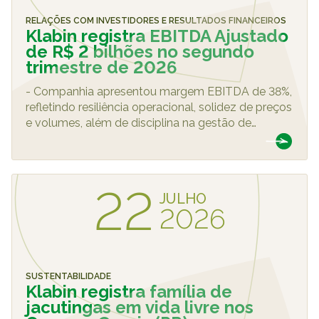
Caiubi
RELAÇÕES COM INVESTIDORES E RESULTADOS FINANCEIROS
Klabin registra EBITDA Ajustado
Parque
de R$ 2 bilhões no segundo
Ecológ
trimestre de 2026
Klabin
- Companhia apresentou margem EBITDA de 38%,
VER A LISTA COMPLETA
refletindo resiliência operacional, solidez de preços
e volumes, além de disciplina na gestão de
…
22
JULHO
2026
SUSTENTABILIDADE
Klabin registra família de
jacutingas em vida livre nos