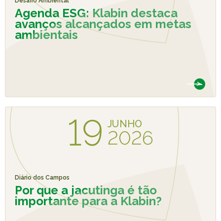
Desafio Ambiental
Caiubi
Agenda ESG: Klabin destaca
avanços alcançados em metas
Parque
ambientais
Ecológ
Klabin
VER A LISTA COMPLETA
19
JUNHO
2026
Diário dos Campos
Por que a jacutinga é tão
importante para a Klabin?