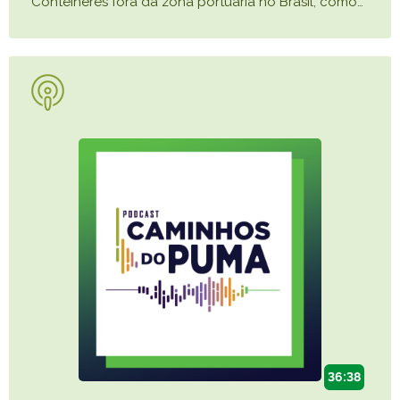
Contêineres fora da zona portuária no Brasil, como
…
36:38