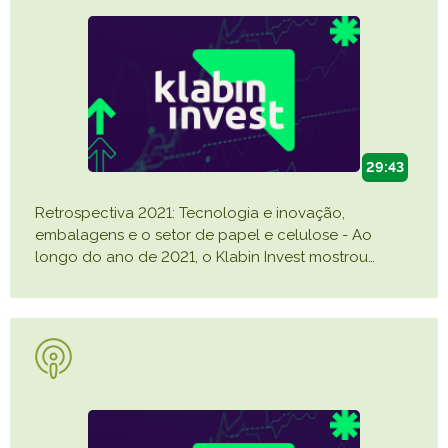
Caiubi
Parque
Ecológ
Klabin
VER A LISTA COMPLETA
29:43
Retrospectiva 2021: Tecnologia e inovação,
embalagens e o setor de papel e celulose - Ao
longo do ano de 2021, o Klabin Invest mostrou
…