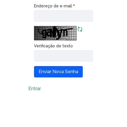
Esqueceu sua senha?
Caiubi
Endereço de e-mail
Obrigatório
Parque
Ecológ
Klabin
Atualizar CAPTCHA
VER A LISTA COMPLETA
Verificação de texto
Enviar Nova Senha
Entrar