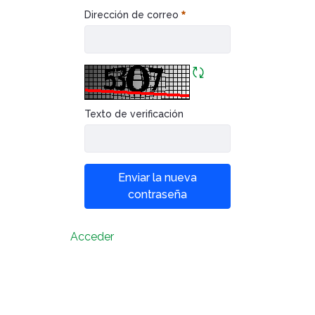
Caiubi
Painel ASG
¿Olvidaste tu contraseña?
Dirección de correo
Prosas
Requerido
VER LISTA COMPLETA
Refrescar CAPTCHA
Texto de verificación
Enviar la nueva
contraseña
Acceder