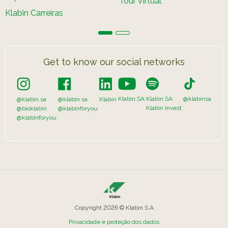
Tour Virtual
Programa
Painel ASG
Caiubi
Klabin Carreiras
Prosas
SEE FULL LIST
Get to know our social networks
Klabin.SA
Klabin.SA
@klabinsa
@klabin.sa
@klabin.sa
Klabin
Klabin Invest
@bioklabin
@klabinforyou
@klabinforyou
Copyright 2026 © Klabin S.A
Privacidade e proteção dos dados