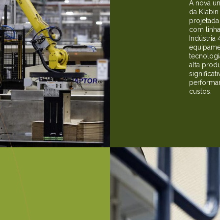
A nova u
da Klabin
projetada
com linha
Indústria
equipame
tecnologi
alta pro
significa
performan
custos.