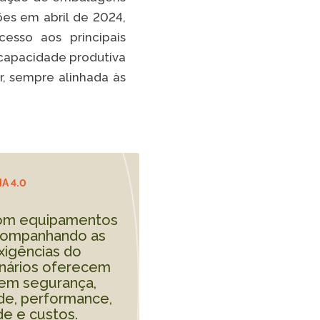
Spotify
ões em abril de 2024,
TikTok
cesso aos principais
 capacidade produtiva
 LISTA COMPLETA
, sempre alinhada às
A 4.0
com equipamentos
 acompanhando as
xigências do
nários oferecem
em segurança,
de, performance,
de e custos.