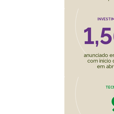
INVESTI
1,5
anunciado e
com início
em abr
TEC