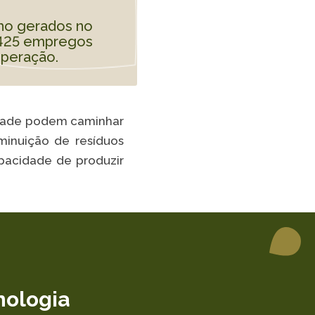
lho gerados no
e 425 empregos
operação.
lidade podem caminhar
iminuição de resíduos
apacidade de produzir
nologia