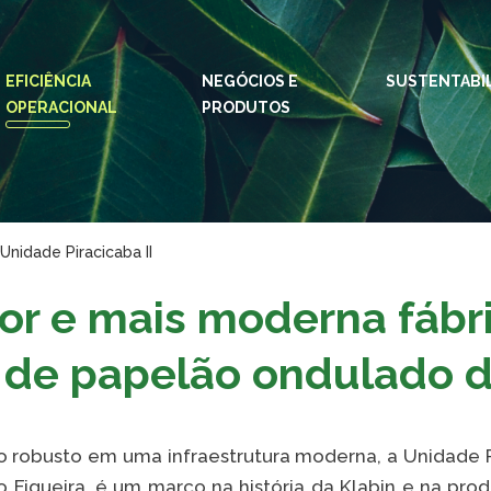
EFICIÊNCIA
NEGÓCIOS E
IDIOMAS:
SUSTENTABI
PT
EN
ES
OPERACIONAL
PRODUTOS
ESPAÇOS KLABIN
Relações com
Klab
Investidores
Klabi
Unidade Piracicaba II
Relatório de
Blog 
Sustentabilidade
or e mais moderna fábr
Eukal
Plante com a
Klabin
Inova
de papelão ondulado d
Todas Florestas
Prog
Importam
Parq
Painel ASG
robusto em uma infraestrutura moderna, a Unidade Pi
Klabi
 Figueira, é um marco na história da Klabin e na p