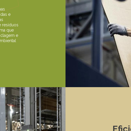
mas
adas e
as
e resíduos
ama que
ciclagem e
mbiental
Efic