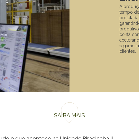
A produçã
tempo de 
projetada
garantindo
produtivo
conta com
acelerand
e garanti
clientes.
SAIBA MAIS
udo o que acontece na Unidade Piracicaba II.