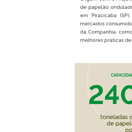
de papelão ondulado 
em Piracicaba (SP),
mercados consumidore
da Companhia, como 
melhores práticas de
CAPACIDA
240
toneladas 
de papel
po