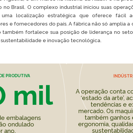
no Brasil. O complexo industrial iniciou suas operaç
 uma localização estratégica que oferece fácil a
s e fornecedores do país. A fábrica não só amplia a
VER A
também fortalece sua posição de liderança no setor
 sustentabilidade e inovação tecnológica.
DE PRODUTIVA
INDÚSTRI
 mil
A operação conta 
‘estado da arte’,
tendências e e
mercado. Os maqui
também ganhos 
de embalagens
ergonomia, qualida
ão ondulado
sustentabilida
r ano.