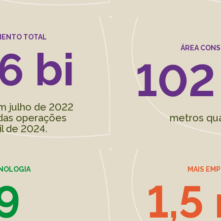
MENTO TOTAL
6 bi
ÁREA CONS
102
m julho de 2022
 das operações
metros qu
il de 2024.
NOLOGIA
MAIS EM
9
1,5